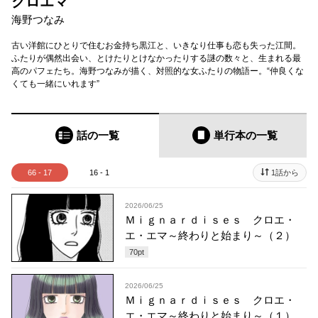
クロエマ
海野つなみ
古い洋館にひとりで住むお金持ち黒江と、いきなり仕事も恋も失った江間。
ふたりが偶然出会い、とけたりとけなかったりする謎の数々と、生まれる最
高のパフェたち。海野つなみが描く、対照的な女ふたりの物語ー。“仲良くな
くても一緒にいれます”
話の一覧
単行本
の一覧
66 - 17
16 - 1
1話から
2026/06/25
Ｍｉｇｎａｒｄｉｓｅｓ クロエ・
エ・エマ～終わりと始まり～（２）
70
pt
2026/06/25
Ｍｉｇｎａｒｄｉｓｅｓ クロエ・
エ・エマ～終わりと始まり～（１）