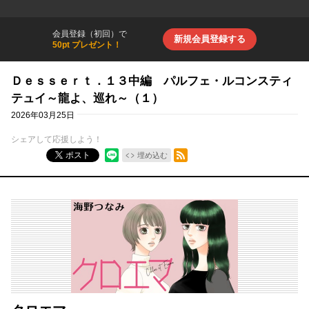
会員登録（初回）で
新規会員登録する
50pt プレゼント！
Ｄｅｓｓｅｒｔ．１３中編 パルフェ・ルコンスティ
テュイ～龍よ、巡れ～（１）
2026年03月25日
シェアして応援しよう！
RSSフィード
ポスト
埋め込む