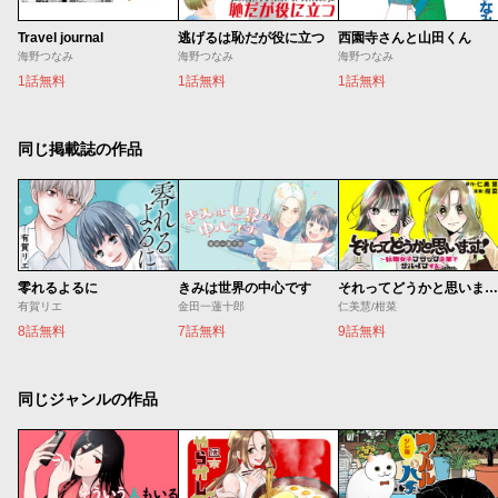
Travel journal
逃げるは恥だが役に立つ
西園寺さんと山田くん
海野つなみ
海野つなみ
海野つなみ
1話無料
1話無料
1話無料
同じ掲載誌の作品
零れるよるに
きみは世界の中心です
それってどうかと思います！～転職女子、ブラック企業でサバイブする。～
有賀リエ
金田一蓮十郎
仁美慧/柑菜
8話無料
7話無料
9話無料
同じジャンルの作品