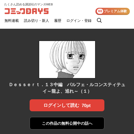
たくさん読める講談社のマンガWEB
コミックDAYS
¥0
プレミアム体験
無料連載
読み切り・新人
履歴
ログイン・登録
検
索
Ｄｅｓｓｅｒｔ．１３中編 パルフェ・ルコンスティテュ
イ～龍よ、巡れ～（１）
ログインして読む
70pt
この作品の
無料公開中の話へ