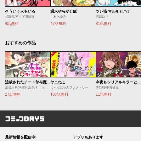
そういう人もいる
週末やらかし飯
ツレ猫 マルルとハチ
品田遊/南十字明日菜
小村あゆみ
園田ゆり
4話無料
47話無料
81話無料
おすすめの作品
追放されたチート付与魔術師は気ままなセカンドライフを謳歌する。 ～俺は武器だけじゃなく、あらゆるものに『強化ポイント』を付与できるし、俺の意思でいつでも効果を解除できるけど、残った人たち大丈夫？～
ヤニねこ
今夜もシリアルキラーと待ち合わせ
業務用餅/六志麻あさ/ｋｉｓｕｉ
にゃんにゃんファクトリー
伊口紺/中村優児
27話無料
107話無料
11話無料
コミックDAYS
最新情報を配信中!
アプリもあります