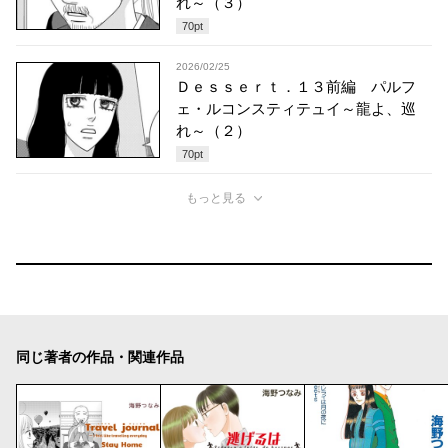
れ～（３）
70
pt
2026/02/25
Ｄｅｓｓｅｒｔ．１３前編 パルフ
ェ・ルコンスティテュイ～龍よ、巡
れ～（２）
70
pt
もっと見る
同じ著者の作品・関連作品