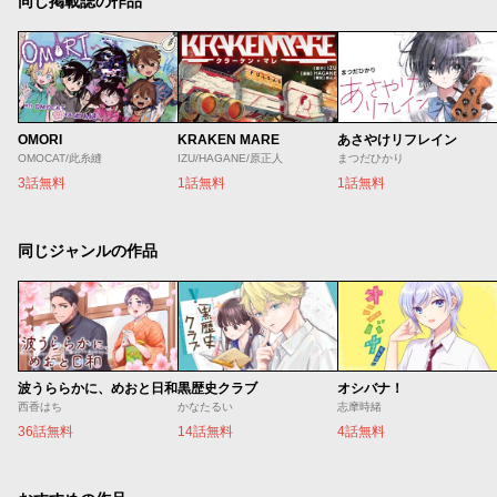
同じ掲載誌の作品
OMORI
KRAKEN MARE
あさやけリフレイン
OMOCAT/此糸縫
IZU/HAGANE/原正人
まつだひかり
3話無料
1話無料
1話無料
同じジャンルの作品
波うららかに、めおと日和
黒歴史クラブ
オシバナ！
西香はち
かなたるい
志摩時緒
36話無料
14話無料
4話無料