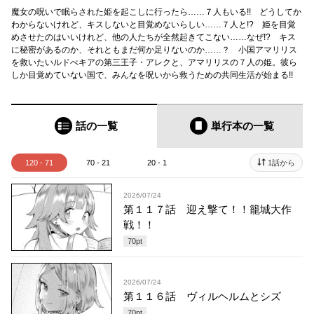
魔女の呪いで眠らされた姫を起こしに行ったら……７人もいる!! どうしてか
わからないけれど、キスしないと目覚めないらしい……７人と!? 姫を目覚
めさせたのはいいけれど、他の人たちが全然起きてこない……なぜ!? キス
に秘密があるのか、それともまだ何か足りないのか……？ 小国アマリリス
を救いたいルドべキアの第三王子・アレクと、アマリリスの７人の姫。彼ら
しか目覚めていない国で、みんなを呪いから救うための共同生活が始まる!!
話の一覧
単行本
の一覧
120 - 71
70 - 21
20 - 1
1話から
2026/07/24
第１１７話 迎え撃て！！籠城大作
戦！！
70
pt
2026/07/24
第１１６話 ヴィルヘルムとシズ
70
pt