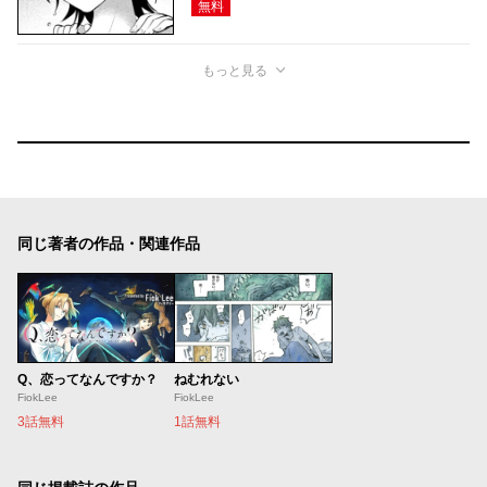
無料
もっと見る
同じ著者の作品・関連作品
Q、恋ってなんですか？
ねむれない
FiokLee
FiokLee
3話無料
1話無料