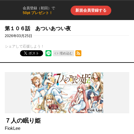
会員登録（初回）で
新規会員登録する
50pt プレゼント！
第１０６話 あついあつい夜
2026年03月25日
シェアして応援しよう！
RSSフィード
ポスト
埋め込む
７人の眠り姫
FiokLee