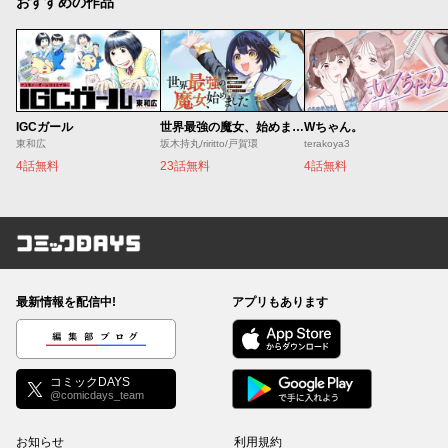
おすすめの作品
IGCガール
世界最強の魔女、始めました ～私だけ『攻略サイト』を見れる世界で自由に生きます～
Wちゃん。
東和広
坂木持丸/riritto/戸賀環
terakoya3
4話無料
23話無料
4話無料
コミックDAYS
最新情報を配信中!
アプリもあります
編集部ブログ
コミックDAYS
@comicdays_team
お知らせ
利用規約