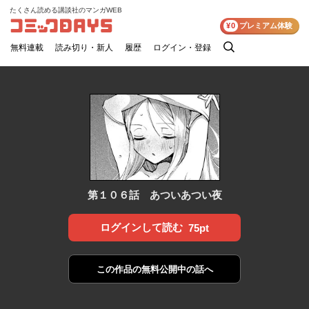
たくさん読める講談社のマンガWEB
コミックDAYS
¥0
プレミアム体験
無料連載
読み切り・新人
履歴
ログイン・登録
検
索
第１０６話 あついあつい夜
ログインして読む
75pt
この作品の
無料公開中の話へ