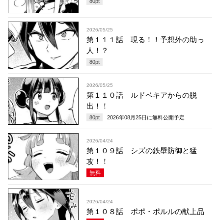
80
pt
2026/05/25
第１１１話 現る！！予想外の助っ
人！？
80
pt
2026/05/25
第１１０話 ルドベキアからの脱
出！！
80
pt
2026年08月25日
に無料公開予定
2026/04/24
第１０９話 シズの鉄壁防御と猛
攻！！
無料
2026/04/24
第１０８話 ポポ・ポルルの献上品