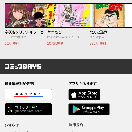
今夜もシリアルキラーと待ち合わせ
ヤニねこ
なんと孫六
伊口紺/中村優児
にゃんにゃんファクトリー
さだやす圭
11話無料
107話無料
232話無料
コミックDAYS
最新情報を配信中!
アプリもあります
編集部ブログ
コミックDAYS
@comicdays_team
お知らせ
利用規約