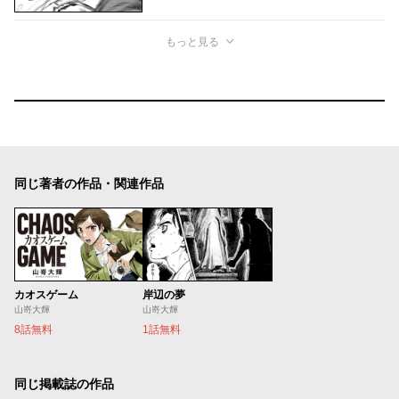
もっと見る
同じ著者の作品・関連作品
カオスゲーム
岸辺の夢
山嵜大輝
山嵜大輝
8話無料
1話無料
同じ掲載誌の作品