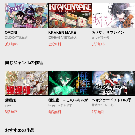
OMORI
KRAKEN MARE
あさやけリフレイン
OMOCAT/此糸縫
IZU/HAGANE/原正人
まつだひかり
3話無料
1話無料
1話無料
同じジャンルの作品
猩猩姫
種生産 ～このスキルがチートだとまだ誰も気付いていない～
ベオグラードメトロの子供たち
ippatu
Reppuu/まるやす
隷蔵庫/山座一心
3話無料
9話無料
6話無料
おすすめの作品