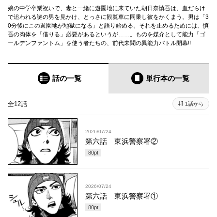
娘の中学卒業祝いで、妻と一緒に遊園地に来ていた朝日奈慎吾は、血だらけ
で追われる謎の男を見かけ、とっさに観覧車に同乗し彼をかくまう。男は「3
0分後にこの遊園地が地獄になる」と語り始める。それを止めるためには、慎
吾の肉体を「借りる」必要があるというが……。ものを媒介として能力「ゴ
ールデンファントム」を使う者たちの、前代未聞の異能力バトル開幕!!
話の一覧
単行本
の一覧
全12話
1話から
2026/07/24
第六話 東浜警察署②
80
pt
2026/07/24
第六話 東浜警察署①
80
pt