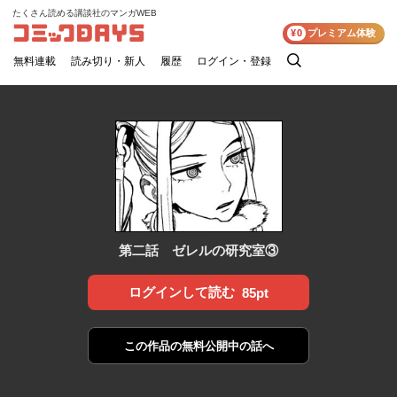
たくさん読める講談社のマンガWEB
コミックDAYS
¥0
プレミアム体験
無料連載
読み切り・新人
履歴
ログイン・登録
検
索
第二話 ゼレルの研究室③
ログインして読む
85pt
この作品の
無料公開中の話へ