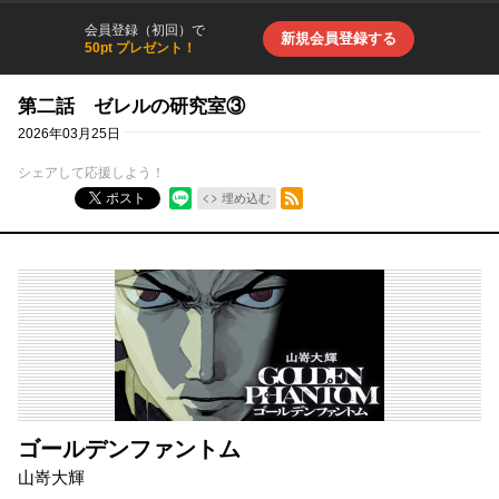
会員登録（初回）で
新規会員登録する
50pt プレゼント！
第二話 ゼレルの研究室③
2026年03月25日
シェアして応援しよう！
RSSフィード
ポスト
埋め込む
ゴールデンファントム
山嵜大輝