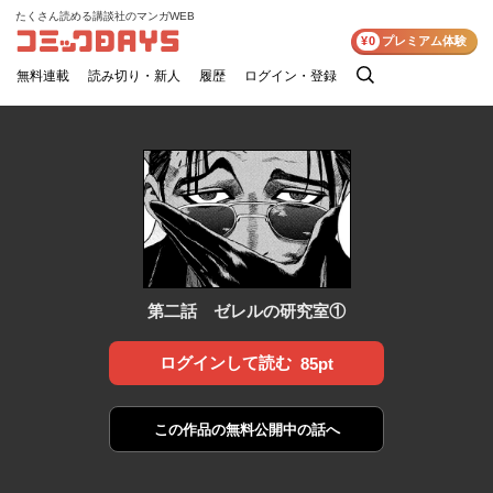
たくさん読める講談社のマンガWEB
コミックDAYS
¥0
プレミアム体験
無料連載
読み切り・新人
履歴
ログイン・登録
検
索
第二話 ゼレルの研究室①
ログインして読む
85pt
この作品の
無料公開中の話へ