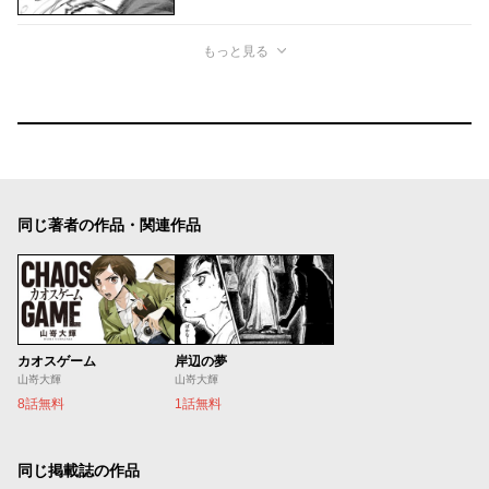
もっと見る
同じ著者の作品・関連作品
カオスゲーム
岸辺の夢
山嵜大輝
山嵜大輝
8話無料
1話無料
同じ掲載誌の作品