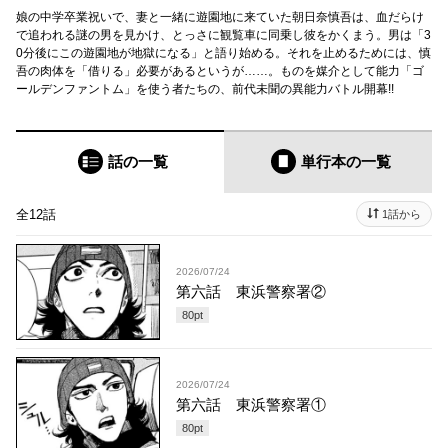
娘の中学卒業祝いで、妻と一緒に遊園地に来ていた朝日奈慎吾は、血だらけ
で追われる謎の男を見かけ、とっさに観覧車に同乗し彼をかくまう。男は「3
0分後にこの遊園地が地獄になる」と語り始める。それを止めるためには、慎
吾の肉体を「借りる」必要があるというが……。ものを媒介として能力「ゴ
ールデンファントム」を使う者たちの、前代未聞の異能力バトル開幕!!
話の一覧
単行本
の一覧
全12話
1話から
2026/07/24
第六話 東浜警察署②
80
pt
2026/07/24
第六話 東浜警察署①
80
pt