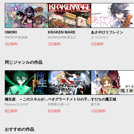
OMORI
KRAKEN MARE
あさやけリフレイン
OMOCAT/此糸縫
IZU/HAGANE/原正人
まつだひかり
3話無料
1話無料
1話無料
同じジャンルの作品
種生産 ～このスキルがチートだとまだ誰も気付いていない～
ベオグラードメトロの子供たち
すだちの魔王城
Reppuu/まるやす
隷蔵庫/山座一心
森下真
9話無料
6話無料
13話無料
おすすめの作品