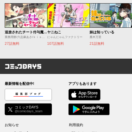
追放されたチート付与魔術師は気ままなセカンドライフを謳歌する。 ～俺は武器だけじゃなく、あらゆるものに『強化ポイント』を付与できるし、俺の意思でいつでも効果を解除できるけど、残った人たち大丈夫？～
ヤニねこ
妹は知っている
業務用餅/六志麻あさ/ｋｉｓｕｉ
にゃんにゃんファクトリー
雁木万里
27話無料
107話無料
21話無料
コミックDAYS
最新情報を配信中!
アプリもあります
編集部ブログ
コミックDAYS
@comicdays_team
お知らせ
利用規約