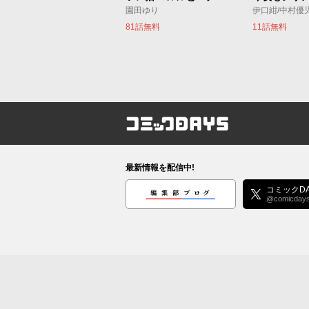
園田ゆり
伊口紺/中村優
81話無料
11話無料
コミックDAYS
最新情報を配信中!
編集部ブログ
コミックDA
@comicday