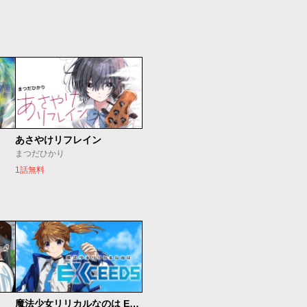
あさやけリフレイン
まつだひかり
1話無料
魔法少女リリカルなのは EXCEEDS