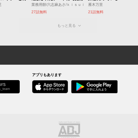
児
業務用餅/六志麻あさ/ｋｉｓｕｉ
雁木万里
27話無料
21話無料
もっと見る
アプリもあります
YS
s_team