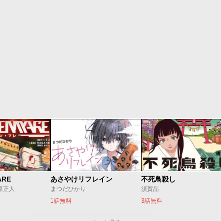
ARE
あさやけリフレイン
不死鳥殺し
/原正人
まつだひかり
須賀晶
1話無料
3話無料