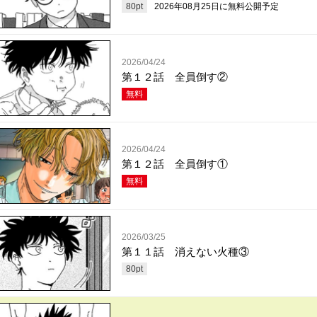
80
pt
2026年08月25日
に無料公開予定
2026/04/24
第１２話 全員倒す②
無料
2026/04/24
第１２話 全員倒す①
無料
2026/03/25
第１１話 消えない火種③
80
pt