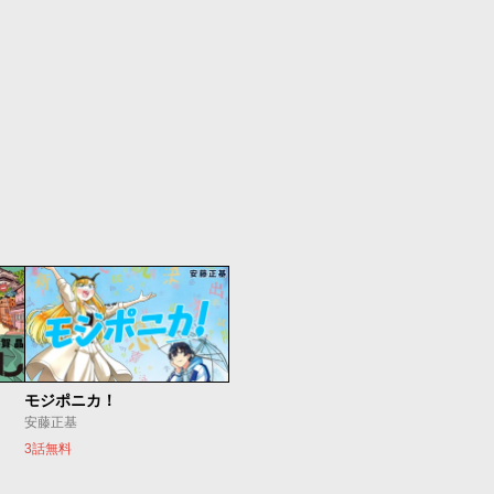
モジポニカ！
安藤正基
3話無料