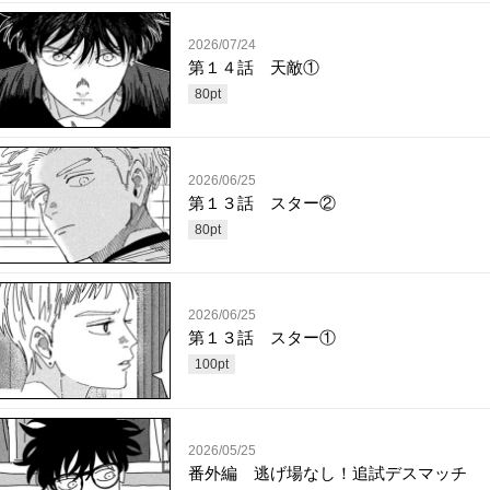
2026/07/24
第１４話 天敵①
80
pt
2026/06/25
第１３話 スター②
80
pt
2026/06/25
第１３話 スター①
100
pt
2026/05/25
番外編 逃げ場なし！追試デスマッチ