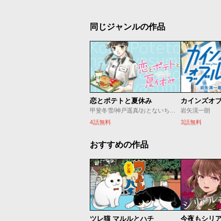
同じジャンルの作品
恋とポテトと夏休み
カインズオ
甲斐冬雪/神戸遥真/おとないちあき
岩矢滉一朗
4話無料
3話無料
おすすめの作品
ツレ猫 マルルとハチ