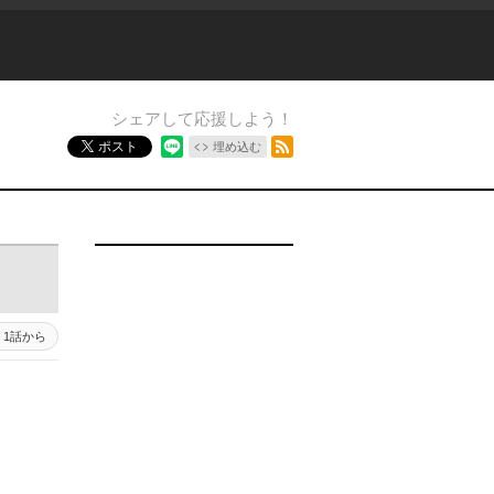
シェアして応援しよう！
RSSフィード
ポスト
埋め込む
1話から