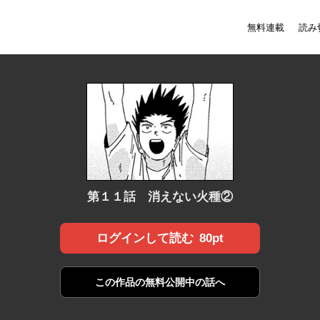
無料連載
読み
第１１話 消えない火種②
80pt
ログインして読む
この作品の
無料公開中の話へ