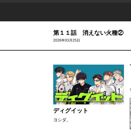
第１１話 消えない火種②
2026年03月25日
ディグイット
ヨシダ。