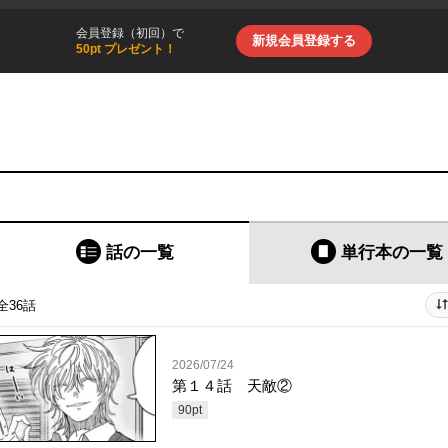
会員登録（初回）で
新規会員登録する
50pt プレゼント！
話の一覧
単行本
の一覧
全36話
2026/07/24
第１４話 天敵②
90
pt