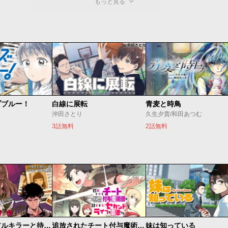
もっと見る
ブブルー！
白線に展転
青麦と時鳥
沖田さとり
久生夕貴/和田あつむ
3話無料
2話無料
今夜もシリアルキラーと待ち合わせ
追放されたチート付与魔術師は気ままなセカンドライフを謳歌する。 ～俺は武器だけじゃなく、あらゆるものに『強化ポイント』を付与できるし、俺の意思でいつでも効果を解除できるけど、残った人たち大丈夫？～
妹は知っている