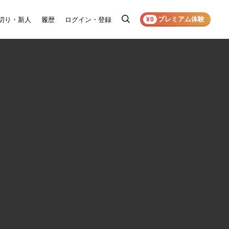
プレミアム体験
切り・新人
履歴
ログイン・登録
検
¥0
索