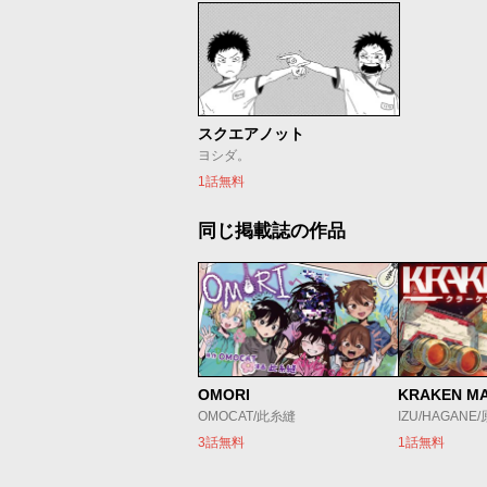
スクエアノット
ヨシダ。
1話無料
同じ掲載誌の作品
OMORI
KRAKEN M
OMOCAT/此糸縫
IZU/HAGANE
3話無料
1話無料