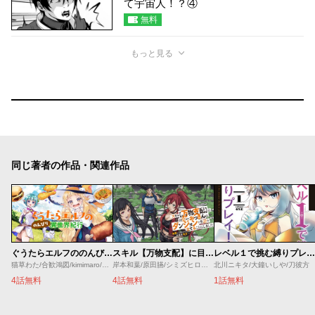
て宇宙人！？④
無料
もっと見る
同じ著者の作品・関連作品
ぐうたらエルフののんびり異世界紀行
スキル【万物支配】に目覚めたおっさんは、ダンジョンで生計を立てることにしました～無職から始める支配者無双～
レベル１で挑む縛りプレイ！
猫草わた/合歓鴻図/kimimaro/nyanya
岸本和葉/原田臙/シミズヒロノリ/吉武
北川ニキタ/大鐘いしや/刀彼方
4話無料
4話無料
1話無料