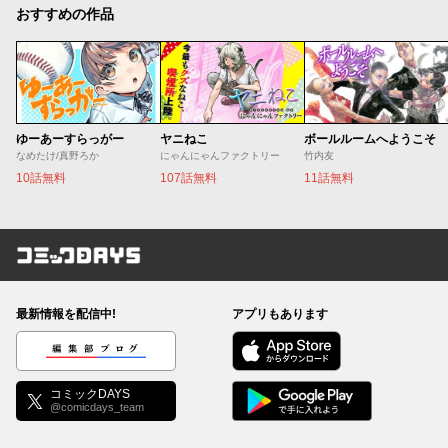
おすすめの作品
ゆーあーすらっがー
ヤニねこ
ボールルームへようこそ
なめたけ/真野ろか
にゃんにゃんファクトリー
竹内友
10話無料
107話無料
11話無料
コミックDAYS
最新情報を配信中!
アプリもあります
編集部ブログ
コミックDAYS
@comicdays_team