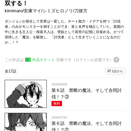
双する！
kimimaro
/
安康マイ
/
シミズヒロノリ
/
刀彼方
ダンジョンが発生して世界は一変した。チート能力・イデアを持つ「討伐
者」のみがモンスターを倒すことができ、富と名声を独占していた。貧困の
中に生きる主人公・桜坂天人は、突如として前世の記憶に目覚める。かつて
習得した「魔法」を駆使し、「討伐者」として生きていくことになるのだ
が…！？
この作品は
作品チケット
対象です（ログインが必要です）
全17話
1話から
2026/08/05
第６話 禁断の魔法、そして合同討
伐！？③
無料
2026/07/22
第６話 禁断の魔法、そして合同討
伐！？②