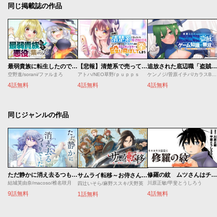
同じ掲載誌の作品
最弱貴族に転生したので悪役たちを集めてみた
【悲報】清楚系で売っていた底辺配信者、うっかり配信を切り忘れたままSS級モンスターを拳で殴り飛ばしてしまう
追放された底辺職「盗賊」はゲーム知識で無双する。一緒に召喚された先生も外れジョブだったけど効率的に成り上がります
空野進/sorani/ファルまろ
アトハ/NEO草野/ｐｕｐｐｓ
ケンノジ/菅原イチバ/カラスBTK
4話無料
4話無料
4話無料
同じジャンルの作品
ただ静かに消え去るつもりでした
修羅の紋 ムツさんはチョー強い？！
サムライ転移～お侍さんは異世界でもあんまり変わらない～
結城芙由奈/macoso/椎名咲月
川原正敏/甲斐とうしろう
四辻いそら/麻野ススキ/天野英
9話無料
4話無料
1話無料