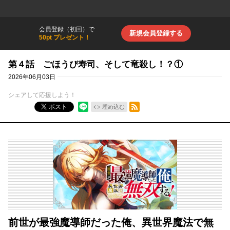
会員登録（初回）で
新規会員登録する
50pt プレゼント！
第４話 ごほうび寿司、そして竜殺し！？①
2026年06月03日
シェアして応援しよう！
RSSフィード
ポスト
埋め込む
前世が最強魔導師だった俺、異世界魔法で無