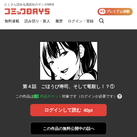
たくさん読める講談社のマンガWEB
コミックDAYS
¥0
プレミアム体験
無料連載
読み切り・新人
履歴
ログイン・登録
検
索
第４話 ごほうび寿司、そして竜殺し！？①
この作品は
作品チケット
対象です（ログインが必要です）
ログインして読む
40pt
この作品の
無料公開中の話へ