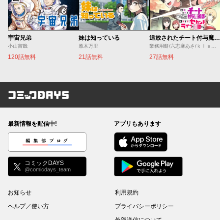
宇宙兄弟
妹は知っている
追放されたチート付与魔術師は気ままなセカンドライフを謳歌する。 ～俺は武器だけじゃなく、あらゆるものに『強化ポイント』を付与できるし、俺の意思でいつでも効果を解除できるけど、残った人たち大丈夫？～
小山宙哉
雁木万里
業務用餅/六志麻あさ/ｋｉｓｕｉ
120話無料
21話無料
27話無料
コミックDAYS
最新情報を配信中!
アプリもあります
編集部ブログ
コミックDAYS
@comicdays_team
お知らせ
利用規約
ヘルプ／使い方
プライバシーポリシー