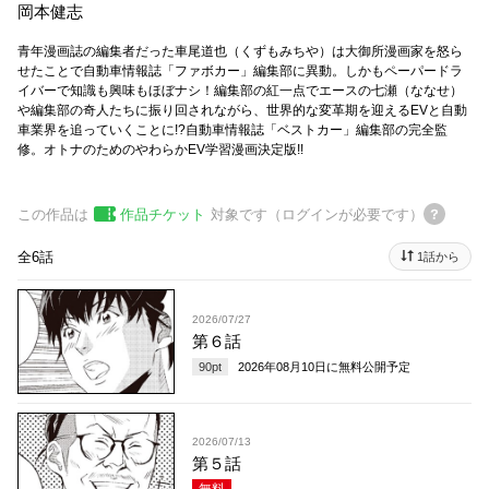
岡本健志
青年漫画誌の編集者だった車尾道也（くずもみちや）は大御所漫画家を怒ら
せたことで自動車情報誌「ファボカー」編集部に異動。しかもペーパードラ
イバーで知識も興味もほぼナシ！編集部の紅一点でエースの七瀬（ななせ）
や編集部の奇人たちに振り回されながら、世界的な変革期を迎えるEVと自動
車業界を追っていくことに!?自動車情報誌「ベストカー」編集部の完全監
修。オトナのためのやわらかEV学習漫画決定版!!
この作品は
作品チケット
対象です（ログインが必要です）
全6話
1話から
2026/07/27
第６話
90
pt
2026年08月10日
に無料公開予定
2026/07/13
第５話