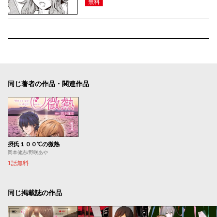
無料
同じ著者の作品・関連作品
摂氏１００℃の微熱
岡本健志/野咲あや
1話無料
同じ掲載誌の作品