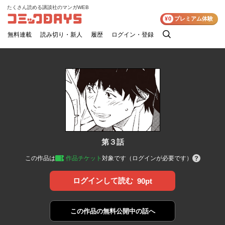
たくさん読める講談社のマンガWEB
コミックDAYS
¥0
プレミアム体験
無料連載
読み切り・新人
履歴
ログイン・登録
検
索
第３話
この作品は
作品チケット
対象です（ログインが必要です）
ログインして読む
90pt
この作品の
無料公開中の話へ