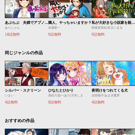
あぶらぶ 夫婦でアブノーマルなラブしませんか？
隣人、ヤっちゃいますか？
私が大好きな小説家を殺すまで
ありしゃん
赤瀬新一
斜線堂有紀/足立いまる
18話無料
6話無料
6話無料
同じジャンルの作品
シルバー・スクリーン
ひなたとひかり
夜明けをつれてくる犬
いまい
高杉六花/べあろ/万冬しま
吉田桃子/あまぎ夏芽
4話無料
8話無料
4話無料
おすすめの作品