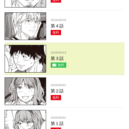
無料
2026/06/29
第４話
無料
2026/06/15
第３話
無料
2026/06/01
第２話
無料
2026/06/01
第１話