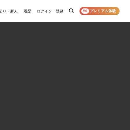
プレミアム体験
切り・新人
履歴
ログイン・登録
検
¥0
索