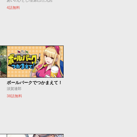
あいのひとし/笠原巴/三九呂
4話無料
ボールパークでつかまえて！
須賀達郎
38話無料