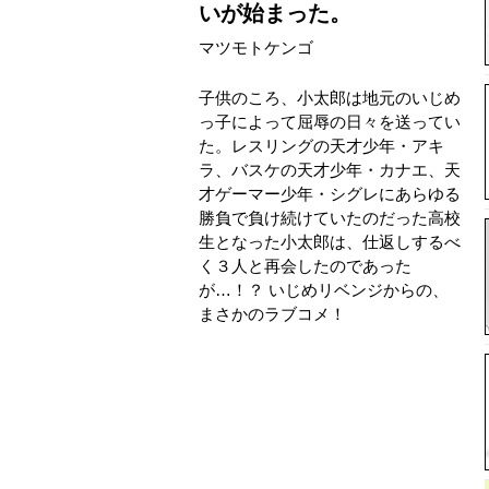
いが始まった。
マツモトケンゴ
子供のころ、小太郎は地元のいじめ
っ子によって屈辱の日々を送ってい
た。レスリングの天才少年・アキ
ラ、バスケの天才少年・カナエ、天
才ゲーマー少年・シグレにあらゆる
勝負で負け続けていたのだった高校
生となった小太郎は、仕返しするべ
く３人と再会したのであった
が…！？ いじめリベンジからの、
まさかのラブコメ！