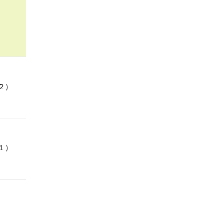
２）
１）