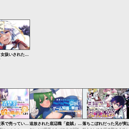
今まで一度も女扱いされたことがない女騎士を女扱いする漫画
ゴ
【悲報】清楚系で売っていた底辺配信者、うっかり配信を切り忘れたままSS級モンスターを拳で殴り飛ばしてしまう
追放された底辺職「盗賊」はゲーム知識で無双する。一緒に召喚された先生も外れジョブだったけど効率的に成り上がります