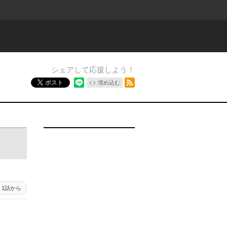
シェアして応援しよう！
RSSフィード
ポスト
埋め込む
1話から