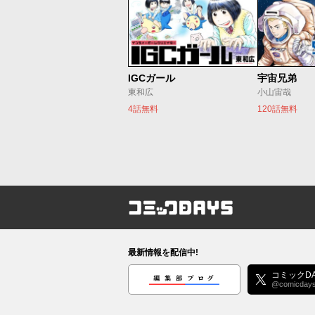
IGCガール
宇宙兄弟
東和広
小山宙哉
4話無料
120話無料
コミックDAYS
最新情報を配信中!
編集部ブログ
コミックDA
@comicday