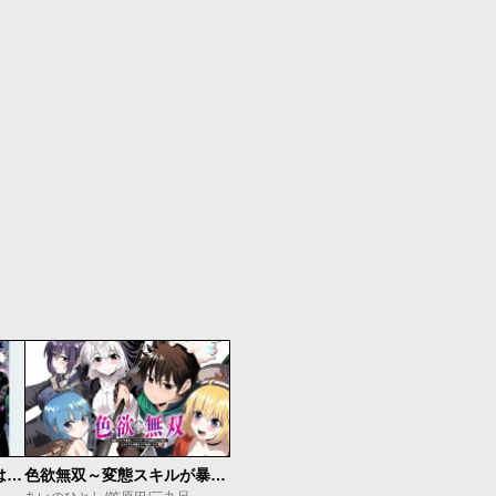
落ちこぼれだった兄が実は最強 ～史上最強の勇者は転生し、学園で無自覚に無双する～
色欲無双～変態スキルが暴走してヤリサーから追放された俺は、はからずも淫靡な力で最強になる～