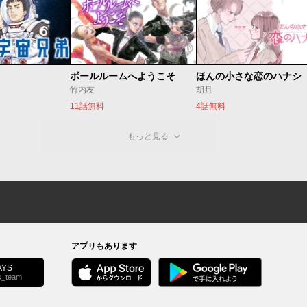
ボールルームへようこそ
ほんの小さな恋のハナシ
竹内友
胡月
11話無料
4話無料
もっと見る
アプリもあります
YS
s_team