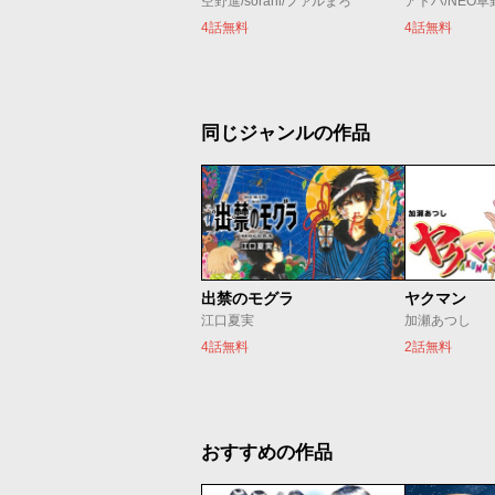
空野進/sorani/ファルまろ
アトハ/NEO草
4話無料
4話無料
同じジャンルの作品
出禁のモグラ
ヤクマン
江口夏実
加瀬あつし
4話無料
2話無料
おすすめの作品