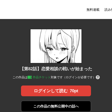
無料連載
読み
【第82話】恋愛相談の戦いが始まった
この作品は
作品チケット
対象です（ログインが必要です）
70pt
ログインして読む
この作品の
無料公開中の話へ