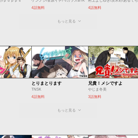
野/ｐｕｐｐｓ
ケンノジ/菅原イチバ/カラスBTK
村上よしゆき/茨木野/あるてら
4話無料
4話無料
もっと見る
とりまとります
兄貴！メシですよ
TNSK
やじま冬美
4話無料
3話無料
もっと見る