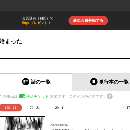
会員登録（初回）で
新規会員登録する
50pt プレゼント！
始まった
話の一覧
単行本
の一覧
この作品は
作品チケット
対象です（ログインが必要です）
120 - 71
70 - 21
20 - 1
2026/08/04