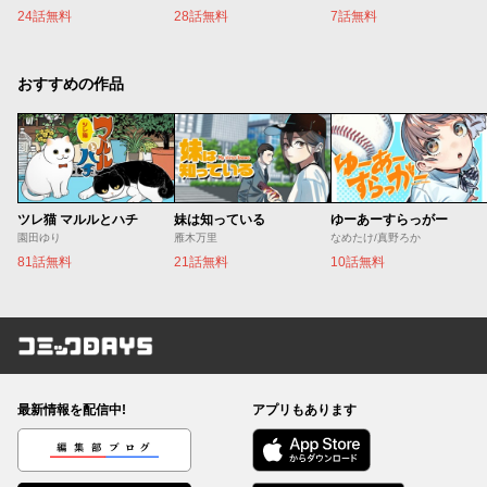
24話無料
28話無料
7話無料
おすすめの作品
ツレ猫 マルルとハチ
妹は知っている
ゆーあーすらっがー
園田ゆり
雁木万里
なめたけ/真野ろか
81話無料
21話無料
10話無料
コミックDAYS
最新情報を配信中!
アプリもあります
編集部ブログ