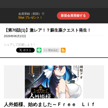
会員登録（初回）で
新規会員登録する
50pt プレゼント！
【第70話(1)】激レア！？蘇生薬クエスト発生！
2026年06月22日
シェアして応援しよう！
RSSフィード
ポスト
埋め込む
人外姫様、始めました～Ｆｒｅｅ Ｌｉｆ