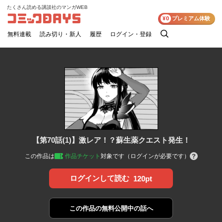
たくさん読める講談社のマンガWEB
コミックDAYS
¥0
プレミアム体験
無料連載
読み切り・新人
履歴
ログイン・登録
検
索
【第70話(1)】激レア！？蘇生薬クエスト発生！
この作品は
作品チケット
対象です（ログインが必要です）
ログインして読む
120pt
この作品の
無料公開中の話へ