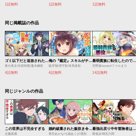
1話無料
1話無料
1話無料
同じ掲載誌の作品
ゴミ以下だと追放された使用人、実は前世賢者です ～史上最強の賢者、世界最高峰の学園に通う～
俺の『鑑定』スキルがチートすぎて
最弱貴族に転生したので悪役たちを集めてみた
夜分長文/矢部利恩/蔓木鋼音
龍牙翔/澄守彩/冬馬来彩
空野進/sorani/ファルまろ
4話無料
4話無料
14話無料
同じジャンルの作品
この世界は不完全すぎる
婚約破棄された飯炊き令嬢の私は冷酷公爵と専属契約しました～ですが胃袋を掴んだ結果、冷たかった公爵様がどんどん優しくなっています～
最強出戻り中年冒険者は、今さら命なんてかけたくない
左藤真通
青空あかな/七福あくび/黒裄
斯道歩/明石六郎