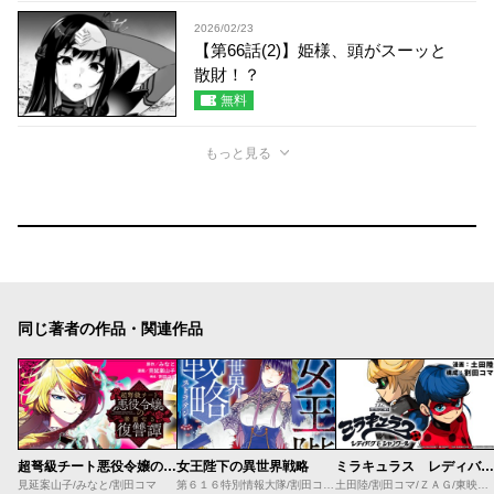
2026/02/23
【第66話(2)】姫様、頭がスーッと
散財！？
無料
もっと見る
同じ著者の作品・関連作品
超弩級チート悪役令嬢の華麗なる復讐譚
女王陛下の異世界戦略
ミラキュラス レディバグ＆シャノワール
見延案山子/みなと/割田コマ
第６１６特別情報大隊/割田コマ/源明來/巖本英利
土田陸/割田コマ/ＺＡＧ/東映アニメーション