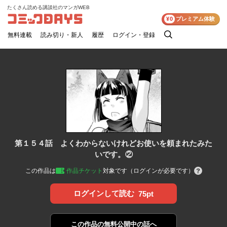
たくさん読める講談社のマンガWEB
コミックDAYS
¥0
プレミアム体験
無料連載
読み切り・新人
履歴
ログイン・登録
検
索
第１５４話 よくわからないけれどお使いを頼まれたみた
いです。②
この作品は
作品チケット
対象です（ログインが必要です）
ログインして読む
75pt
この作品の
無料公開中の話へ