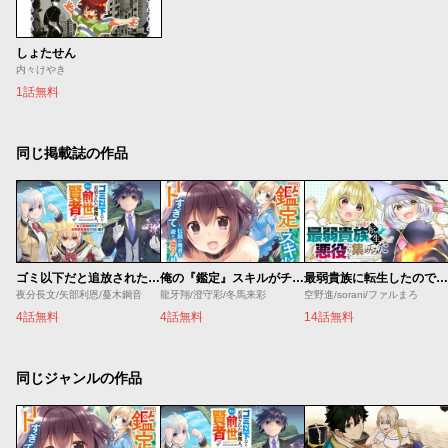
しょたせん
内々けやき
1話無料
同じ掲載誌の作品
ゴミ以下だと追放された使用人、実は前世賢者です ～史上最強の賢者、世界最高峰の学園に通う～
俺の『鑑定』スキルがチートすぎて
最弱貴族に転生したので悪役たちを集めてみた
夜分長文/矢部利恩/蔓木鋼音
龍牙翔/澄守彩/冬馬来彩
空野進/sorani/ファルまろ
4話無料
4話無料
14話無料
同じジャンルの作品