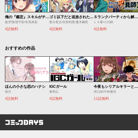
俺の『鑑定』スキルがチートすぎて
ゴミ以下だと追放された使用人、実は前世賢者です ～史上最強の賢者、世界最高峰の学園に通う～
Ｓランクパーティから解雇された【呪具師】～『呪いのアイテム』しか作れませんが、その性能はアーティファクト級なり……！～
龍牙翔/澄守彩/冬馬来彩
夜分長文/矢部利恩/蔓木鋼音
ＬＡ軍/小川錦
4話無料
4話無料
4話無料
おすすめの作品
ほんの小さな恋のハナシ
IGCガール
今夜もシリアルキラーと待ち合わせ
胡月
東和広
伊口紺/中村優児
4話無料
4話無料
11話無料
コミックDAYS