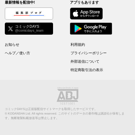
最新情報を配信中!
アプリもあります
編集部ブログ
コミックDAYS
@comicdays_team
お知らせ
利用規約
ヘルプ／使い方
プライバシーポリシー
外部送信について
特定商取引法の表示
コミックDAYSは正規版配信サイトマークを取得したサービスです。
©
KODANSHA Ltd.
All rights reserved. このサイトのデータの著作権は講談社が保有しま
す。無断複製転載放送等は禁止します。