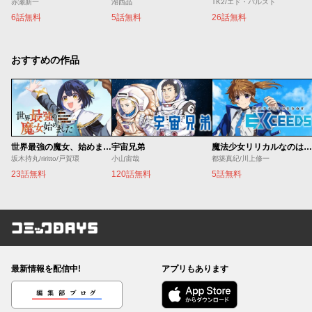
赤瀬新一
湖西晶
TK2/エド・バルスト
6話無料
5話無料
26話無料
おすすめの作品
世界最強の魔女、始めました ～私だけ『攻略サイト』を見れる世界で自由に生きます～
宇宙兄弟
魔法少女リリカルなのは EXCEEDS
坂木持丸/riritto/戸賀環
小山宙哉
都築真紀/川上修一
23話無料
120話無料
5話無料
コミックDAYS
最新情報を配信中!
アプリもあります
編集部ブログ