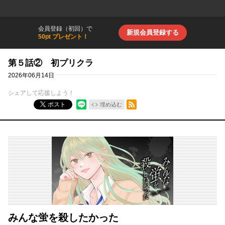
会員登録（初回）で
新規会員登録する
50pt プレゼント！
第５話② 初プリクラ
2026年06月14日
シェアして応援しよう！
RSSフィード
ポスト
埋め込む
みんな蛍を殺したかった