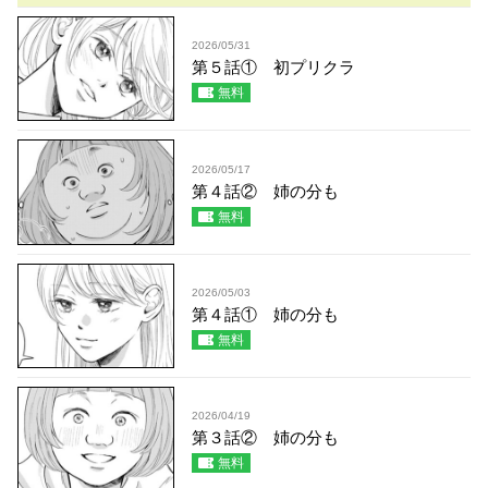
2026/05/31
第５話① 初プリクラ
無料
2026/05/17
第４話② 姉の分も
無料
2026/05/03
第４話① 姉の分も
無料
2026/04/19
第３話② 姉の分も
無料