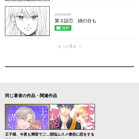
2026/04/05
第３話① 姉の分も
無料
もっと見る
同じ著者の作品・関連作品
王子様、今夜も満室でございます！
煩悩ムスメ僧侶に恋をする