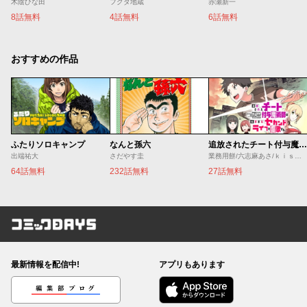
木陰ひな田
フクダ地蔵
赤瀬新一
8話無料
4話無料
6話無料
おすすめの作品
ふたりソロキャンプ
なんと孫六
追放されたチート付与魔術師は気ままなセカンドライフを謳歌する。 ～俺は武器だけじゃなく、あらゆるものに『強化ポイント』を付与できるし、俺の意思でいつでも効果を解除できるけど、残った人たち大丈夫？～
出端祐大
さだやす圭
業務用餅/六志麻あさ/ｋｉｓｕｉ
64話無料
232話無料
27話無料
コミックDAYS
最新情報を配信中!
アプリもあります
編集部ブログ