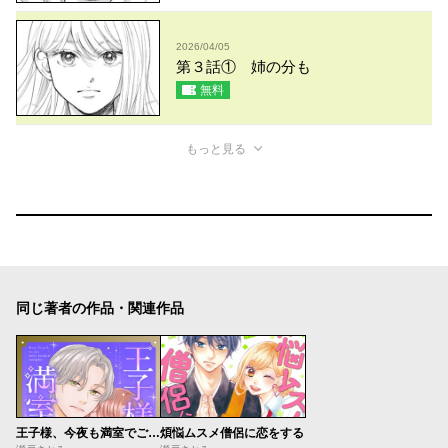
2026/04/05
第３話① 姉の分も
無料
もっと見る
同じ著者の作品・関連作品
王子様、今夜も満室でございます！
煩悩ムスメ僧侶に恋をする