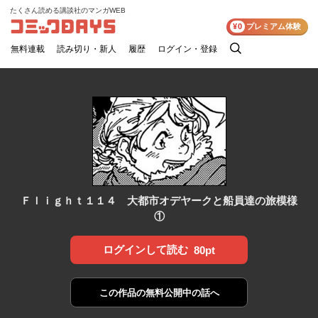
たくさん読める講談社のマンガWEB
コミックDAYS
¥0
プレミアム体験
無料連載
読み切り・新人
履歴
ログイン・登録
検
索
Ｆｌｉｇｈｔ１１４ 大都市オデヤークと船員達の旅模様
①
ログインして読む
80pt
この作品の
無料公開中の話へ