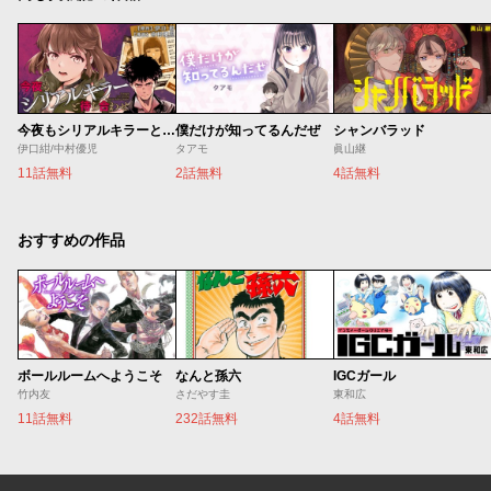
今夜もシリアルキラーと待ち合わせ
僕だけが知ってるんだぜ
シャンバラッド
伊口紺/中村優児
タアモ
眞山継
11話無料
2話無料
4話無料
おすすめの作品
ボールルームへようこそ
なんと孫六
IGCガール
竹内友
さだやす圭
東和広
11話無料
232話無料
4話無料