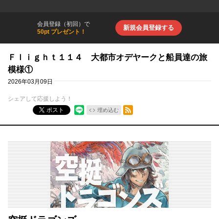
会員登録（初回）で
新規会員登録する
50pt プレゼント！
Ｆｌｉｇｈｔ１１４ 大都市オデヤークと船員達の旅
模様①
2026年03月09日
シェアして応援しよう！
RSSフィード
ポスト
埋め込む