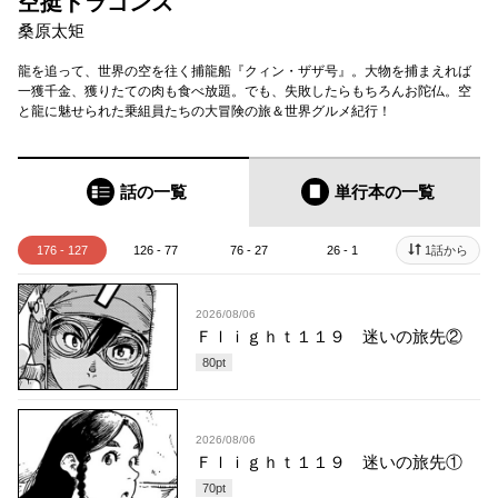
空挺ドラゴンズ
桑原太矩
龍を追って、世界の空を往く捕龍船『クィン・ザザ号』。大物を捕まえれば
一獲千金、獲りたての肉も食べ放題。でも、失敗したらもちろんお陀仏。空
と龍に魅せられた乗組員たちの大冒険の旅＆世界グルメ紀行！
話の一覧
単行本
の一覧
176 - 127
126 - 77
76 - 27
26 - 1
1話から
2026/08/06
Ｆｌｉｇｈｔ１１９ 迷いの旅先②
80
pt
2026/08/06
Ｆｌｉｇｈｔ１１９ 迷いの旅先①
70
pt