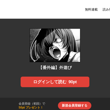
無料連載
読み
【番外編】外遊び
90pt
ログインして読む
会員登録（初回）で
新規会員登録する
50pt プレゼント！