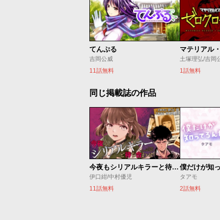
てんぷる
吉岡公威
土塚理弘/吉岡
11話無料
1話無料
同じ掲載誌の作品
今夜もシリアルキラーと待ち合わせ
僕だけが知
伊口紺/中村優児
タアモ
11話無料
2話無料