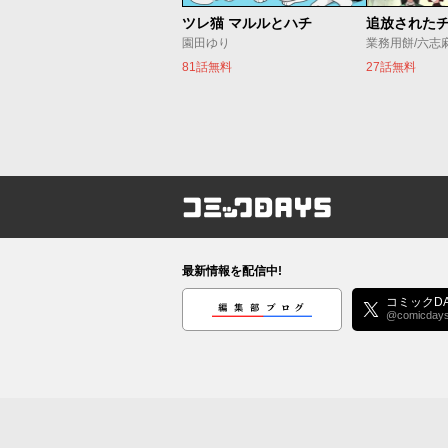
ツレ猫 マルルとハチ
園田ゆり
業務用餅/六志
81話無料
27話無料
コミックDAYS
最新情報を配信中!
編集部ブログ
コミックDA
@comicday