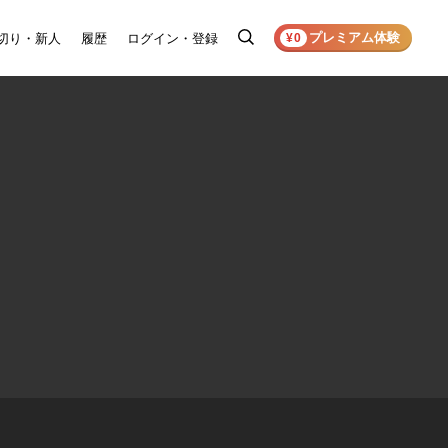
プレミアム体験
切り・新人
履歴
ログイン・登録
検
¥0
索