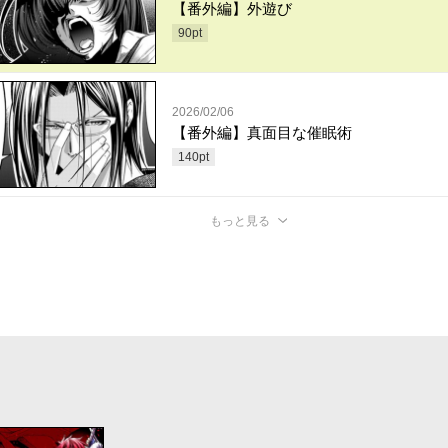
【番外編】外遊び
90
pt
2026/02/06
【番外編】真面目な催眠術
140
pt
もっと見る