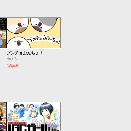
ブンチョぶんちょ！
ゆひろ
4話無料