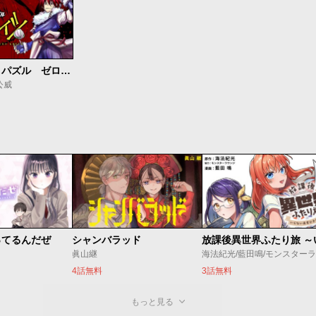
マテリアル・パズル ゼロクロイツ
公威
ってるんだぜ
シャンバラッド
眞山継
4話無料
3話無料
もっと見る