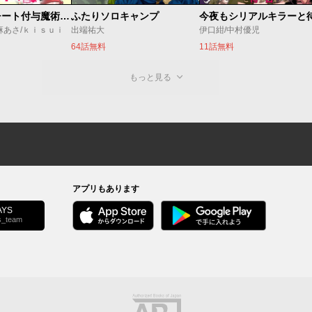
追放されたチート付与魔術師は気ままなセカンドライフを謳歌する。 ～俺は武器だけじゃなく、あらゆるものに『強化ポイント』を付与できるし、俺の意思でいつでも効果を解除できるけど、残った人たち大丈夫？～
ふたりソロキャンプ
麻あさ/ｋｉｓｕｉ
出端祐大
伊口紺/中村優児
64話無料
11話無料
もっと見る
アプリもあります
YS
s_team