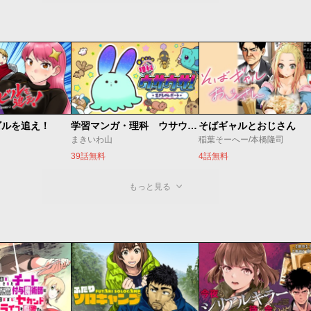
ビルを追え！
学習マンガ・理科 ウサウサ！
そばギャルとおじさん
まきいわ山
稲葉そーへー/本橋隆司
39話無料
4話無料
もっと見る