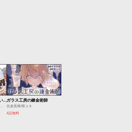
放課後異世界ふたり旅 ～いらない勇者ひきとります～
ガラス工房の錬金術師
海法紀光/藍田鳴/モンスターラウンジ
佐倉真稀/樺ユキ
4話無料