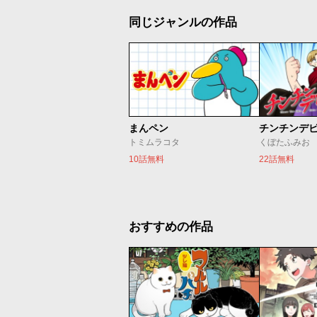
同じジャンルの作品
まんペン
チンチンデ
トミムラコタ
くぼたふみお
10話無料
22話無料
おすすめの作品