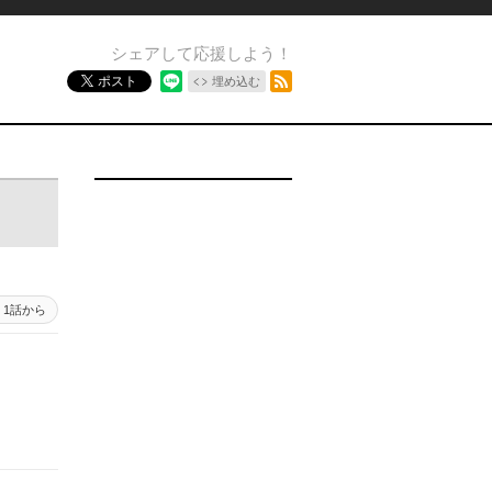
シェアして応援しよう！
RSSフィード
ポスト
埋め込む
1話から