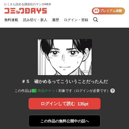
たくさん読める講談社のマンガWEB
コミックDAYS
¥0
プレミアム体験
無料連載
読み切り・新人
履歴
ログイン・登録
検
索
＃５ 確かめるってこういうことだったんだ
この作品は
作品チケット
対象です（ログインが必要です）
ログインして読む
135pt
この作品の
無料公開中の話へ