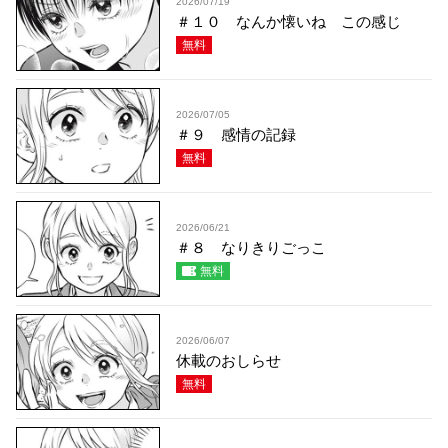
2026/07/19
＃１０ なんか懐いね この感じ
無料
2026/07/05
＃９ 感情の記録
無料
2026/06/21
＃８ なりきりごっこ
無料
2026/06/07
休載のおしらせ
無料