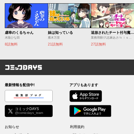
虐幸のくるちゃん
妹は知っている
追放されたチート付与魔術師は気ままなセカンドライフを謳歌する。 ～俺は武器だけじゃなく、あらゆるものに『強化ポイント』を付与できるし、俺の意思でいつでも効果を解除できるけど、残った人たち大丈夫？～
木陰ひな田
雁木万里
業務用餅/六志麻あさ/ｋｉｓｕｉ
8話無料
21話無料
27話無料
コミックDAYS
最新情報を配信中!
アプリもあります
編集部ブログ
コミックDAYS
@comicdays_team
お知らせ
利用規約