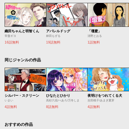
織田ちゃんと明智くん
アパレルドッグ
「壇蜜」
常盤ギヨ
林田もずる
清野とおる
16話無料
19話無料
1話無料
同じジャンルの作品
シルバー・スクリーン
ひなたとひかり
夜明けをつれてくる犬
いまい
高杉六花/べあろ/万冬しま
吉田桃子/あまぎ夏芽
4話無料
8話無料
4話無料
おすすめの作品