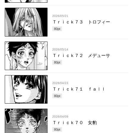
2026/05/21
Ｔｒｉｃｋ７３ トロフィー
80
pt
2026/05/14
Ｔｒｉｃｋ７２ メデューサ
80
pt
2026/04/23
Ｔｒｉｃｋ７１ ｆａｌｌ
80
pt
2026/04/09
Ｔｒｉｃｋ７０ 女豹
80
pt