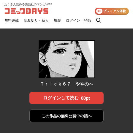
たくさん読める講談社のマンガWEB
コミックDAYS
¥0
プレミアム体験
無料連載
読み切り・新人
履歴
ログイン・登録
検
索
Ｔｒｉｃｋ６７ ややのへ
ログインして読む
80pt
この作品の
無料公開中の話へ