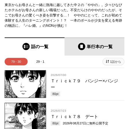
東京からお母さんと一緒に熱海に越してきた中２の「ややの」。少々ひなび
たホテルがお母さんの新しい職場だった。不安だらけのややのだったが、そ
こでお母さんの驚くべき姿を目撃する…！ ややのにとって、これが初めて
体験する人生のターニングポイント！？ 一本のポールが少女を変える奇跡
の物語に、『ハレ婚。』のNONが挑む！
話の一覧
単行本
の一覧
79 - 30
29 - 1
1話から
2026/07/30
Ｔｒｉｃｋ７９ バンジー×バンジ
ー
80
pt
2026/07/23
Ｔｒｉｃｋ７８ デート
80
pt
2026年08月27日
に無料公開予定