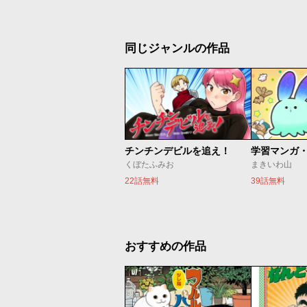
同じジャンルの作品
チンチンデビルを追え！
くぼたふみお
まきいわ山
22話無料
39話無料
おすすめの作品