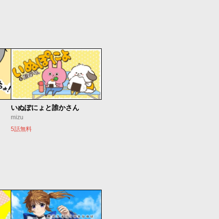
いぬぽにょと誰かさん
mizu
5話無料