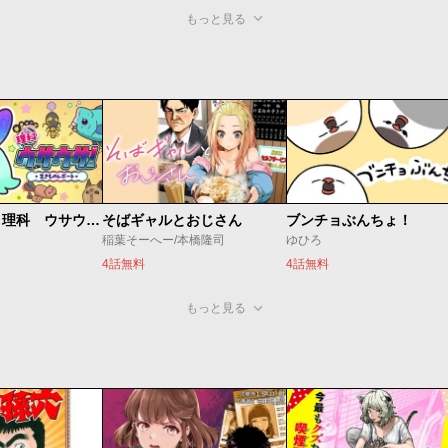
もっと見る
学習マンガ・理科 ウサウサ！
そばギャルとおじさん
ブンチョぶんちょ！
稲葉そーへー/本橋隆司
ゆひろ
4話無料
4話無料
もっと見る