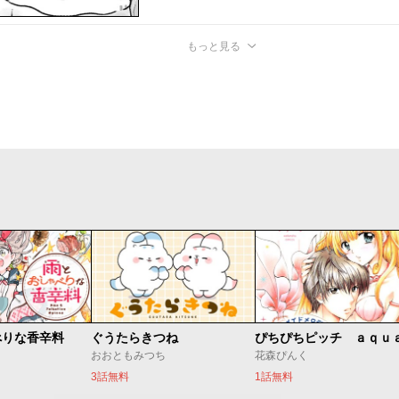
もっと見る
べりな香辛料
ぐうたらきつね
ぴちぴちピッチ ａｑｕ
おおともみつち
花森ぴんく
3話無料
1話無料