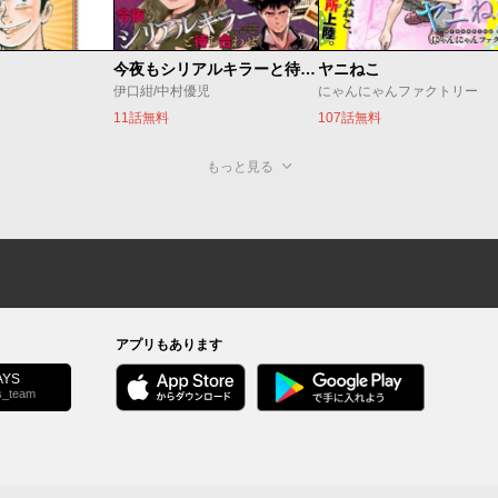
今夜もシリアルキラーと待ち合わせ
ヤニねこ
伊口紺/中村優児
にゃんにゃんファクトリー
11話無料
107話無料
もっと見る
アプリもあります
YS
s_team