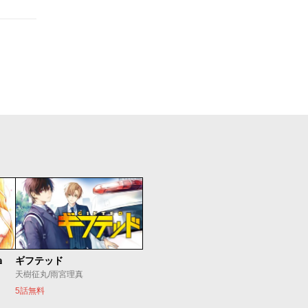
ａ
ギフテッド
天樹征丸/雨宮理真
5話無料