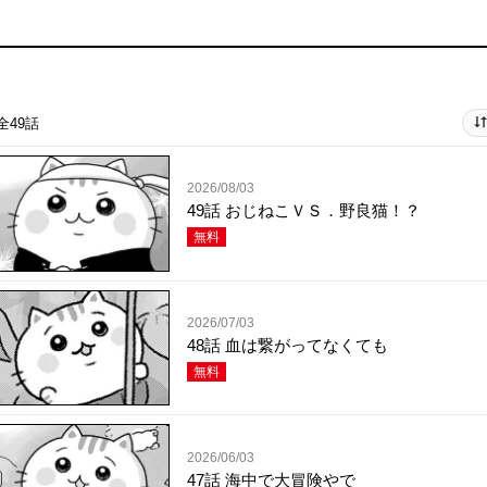
全49話
2026/08/03
49話 おじねこＶＳ．野良猫！？
無料
2026/07/03
48話 血は繋がってなくても
無料
2026/06/03
47話 海中で大冒険やで