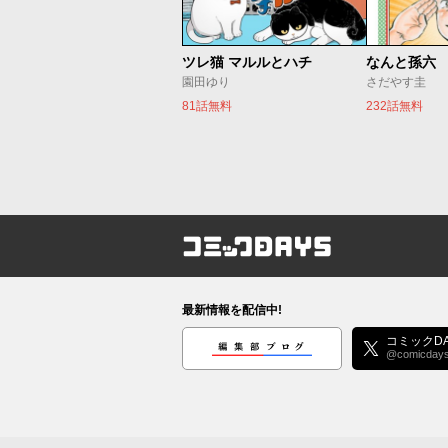
ツレ猫 マルルとハチ
なんと孫六
園田ゆり
さだやす圭
81話無料
232話無料
コミックDAYS
最新情報を配信中!
編集部ブログ
コミックDA
@comicday