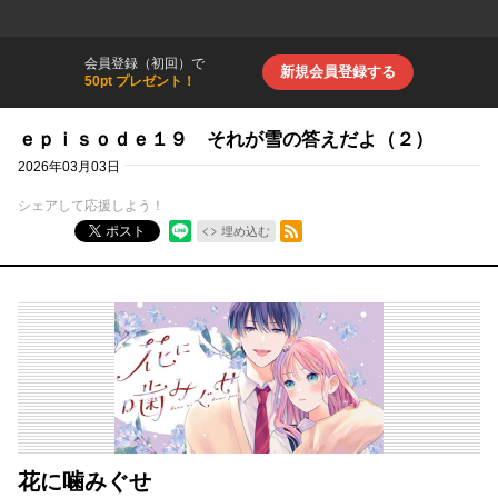
会員登録（初回）で
新規会員登録する
50pt プレゼント！
ｅｐｉｓｏｄｅ１９ それが雪の答えだよ（２）
2026年03月03日
シェアして応援しよう！
RSSフィード
ポスト
埋め込む
花に噛みぐせ