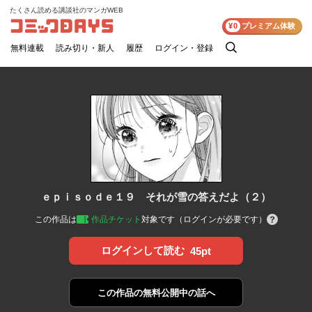
たくさん読める講談社のマンガWEB
コミックDAYS
¥0
プレミアム体験
無料連載
読み切り・新人
履歴
ログイン・登録
検
索
ｅｐｉｓｏｄｅ１９ それが雪の答えだよ（２）
この作品は
作品チケット
対象です（ログインが必要です）
ログインして読む
45pt
この作品の
無料公開中の話へ