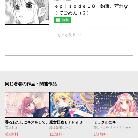
ｅｐｉｓｏｄｅ１８ 約束、守れな
くてごめん（２）
無料
もっと見る
同じ著者の作品・関連作品
香るわたしにキスをして。
魔女怪盗ＬＩＰ☆Ｓ
ミラクルニキ
壱コトコ
鏡はな/壱コトコ
壱コトコ/ＮｉｋｋｉＩｎｃ．
4話無料
1話無料
1話無料