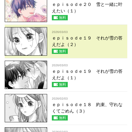
ｅｐｉｓｏｄｅ２０ 雪と一緒に叶
えたい（１）
無料
2026/03/03
ｅｐｉｓｏｄｅ１９ それが雪の答
えだよ（２）
無料
2026/03/03
ｅｐｉｓｏｄｅ１９ それが雪の答
えだよ（１）
無料
2026/02/03
ｅｐｉｓｏｄｅ１８ 約束、守れな
くてごめん（３）
無料
2026/02/03