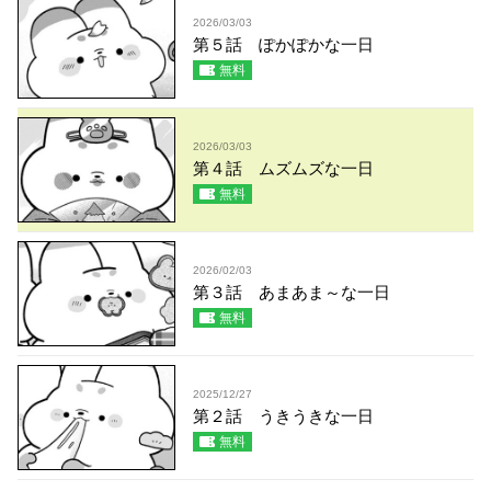
2026/03/03
第５話 ぽかぽかな一日
無料
2026/03/03
第４話 ムズムズな一日
無料
2026/02/03
第３話 あまあま～な一日
無料
2025/12/27
第２話 うきうきな一日
無料