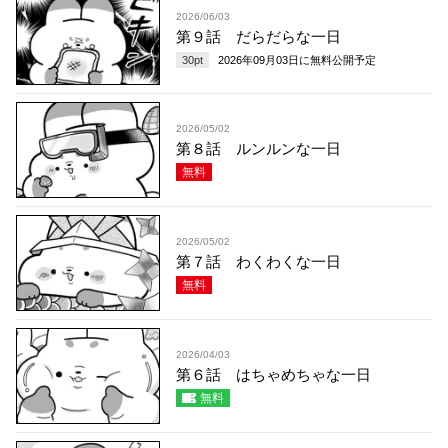
2026/06/03
第９話 だらだらな一日
30
pt
2026年09月03日
に無料公開予定
2026/05/02
第８話 ルンルンな一日
無料
2026/05/02
第７話 わくわくな一日
無料
2026/04/03
第６話 はちゃめちゃな一日
無料