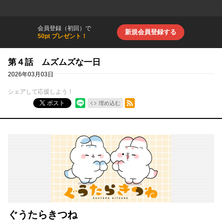
会員登録（初回）で
新規会員登録する
50pt プレゼント！
第４話 ムズムズな一日
2026年03月03日
シェアして応援しよう！
RSSフィード
ポスト
埋め込む
ぐうたらきつね