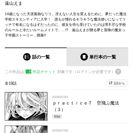
遠山えま
14歳になった天涯孤独なリリ。冴えない人生を変えるために、夢だった魔法
学校スキエンティアに入学！ 誰もが憧れるキラキラな魔法使いになってリ
ッチで有名になるはずだったのに、彼女を待ち受けていたのは理不尽な学校
のルールと冷たいルームメイトで……!? 遠山えまが贈る夢と冒険の魔女っ
子学園ストーリー、開幕!!
話の一覧
単行本
の一覧
この作品は
作品チケット
対象です（ログインが必要です）
全19話
1話から
2026/07/03
ｐｒａｃｔｉｃｅ７ 空飛ぶ魔法
（３）
60
pt
2026/07/03