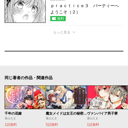
ｐｒａｃｔｉｃｅ３ パーティーへ
ようこそ（２）
無料
もっと見る
同じ著者の作品・関連作品
千年の花嫁
魔女メイドは女王の秘密を知っている。
ヴァンパイア男子寮
遠山えま
遠山えま
遠山えま
1話無料
5話無料
1話無料