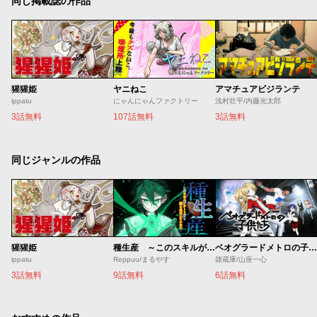
同じ掲載誌の作品
猩猩姫
ヤニねこ
アマチュアビジランテ
ippatu
にゃんにゃんファクトリー
浅村壮平/内藤光太郎
3話無料
107話無料
3話無料
同じジャンルの作品
猩猩姫
種生産 ～このスキルがチートだとまだ誰も気付いていない～
ベオグラードメトロの子供たち
ippatu
Reppuu/まるやす
隷蔵庫/山座一心
3話無料
9話無料
6話無料