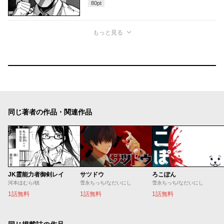
80
pt
もっと見る
同じ著者の作品・関連作品
JK霊能力者御剣レイ
サツドウ
ろこぽん
河本ほむら/槙
雪永ちっち/なだいにし
雪永ちっち/なだいにし
1話無料
1話無料
1話無料