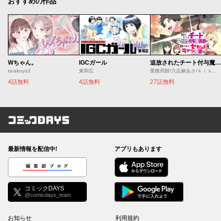
おすすめの作品
Wちゃん。
IGCガール
追放されたチート付与魔術師は気ままなセカンドライフを謳歌する。 ～俺は武器だけじゃなく、あらゆるものに『強化ポイント』を付与できるし、俺の意思でいつでも効果を解除できるけど、残った人たち大丈夫？～
terakoya3
東和広
業務用餅/六志麻あさ/ｋｉｓｕｉ
4話無料
4話無料
27話無料
コミックDAYS
最新情報を配信中!
アプリもあります
編集部ブログ
コミックDAYS
@comicdays_team
お知らせ
利用規約