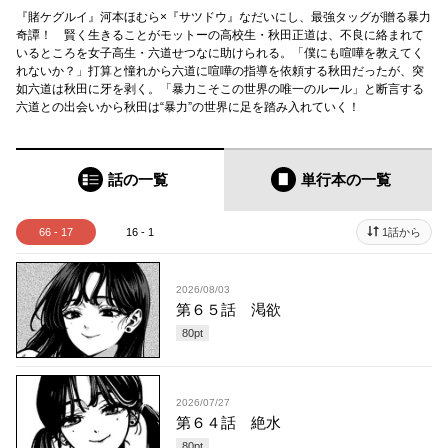
『賭ケグルイ』河本ほむら×『サツドウ』なだいにし、最強タッグが贈る暴力
奇譚！ 賢く生きることがモットーの高校生・秋田正道は、不良に絡まれて
いるところを女子高生・六道せつなに助けられる。「僕にも喧嘩を教えてく
れないか？」打算と憧れから六道に喧嘩の指導を依頼する秋田だったが、突
如六道は秋田に牙を剥く。「暴力こそこの世界の唯一のルール」と断言する
六道との出会いから秋田は“暴力”の世界に足を踏み入れていく！
話の一覧
単行本
の一覧
66 - 17
16 - 1
1話から
2026/08/03
第６５話 渇欲
80
pt
2026/07/27
第６４話 絶水
80
pt