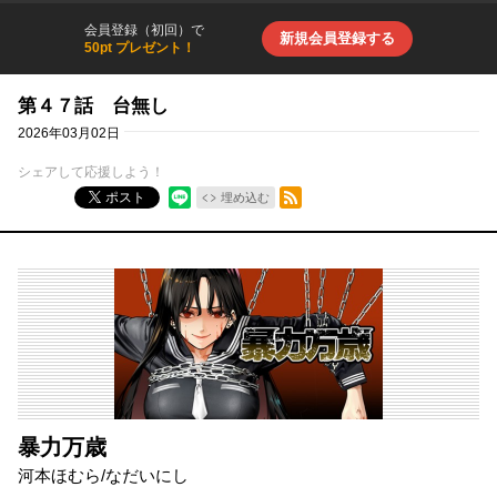
会員登録（初回）で
新規会員登録する
50pt プレゼント！
第４７話 台無し
2026年03月02日
シェアして応援しよう！
RSSフィード
ポスト
埋め込む
暴力万歳
河本ほむら
/
なだいにし