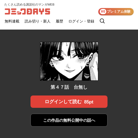
たくさん読める講談社のマンガWEB
コミックDAYS
¥0
プレミアム体験
無料連載
読み切り・新人
履歴
ログイン・登録
検
索
第４７話 台無し
ログインして読む
85pt
この作品の
無料公開中の話へ