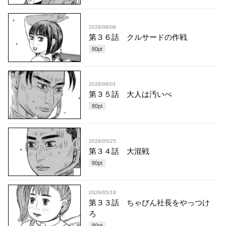
2026/06/08
第３６話 クルサードの作戦
80
pt
2026/06/01
第３５話 大人は汚いべ
80
pt
2026/05/25
第３４話 大混戦
80
pt
2026/05/18
第３３話 ちゃびん社長をやっつけ
ろ
80
pt