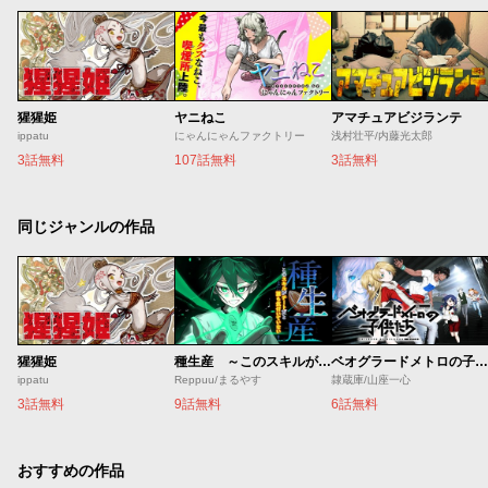
猩猩姫
ヤニねこ
アマチュアビジランテ
ippatu
にゃんにゃんファクトリー
浅村壮平/内藤光太郎
3話無料
107話無料
3話無料
同じジャンルの作品
猩猩姫
種生産 ～このスキルがチートだとまだ誰も気付いていない～
ベオグラードメトロの子供たち
ippatu
Reppuu/まるやす
隷蔵庫/山座一心
3話無料
9話無料
6話無料
おすすめの作品