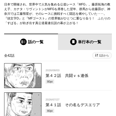
日本で開催され、世界中で人気を集める公道レース「MFG」。藤原拓海の教
え子、カナタ・リヴィントンがMFGを席巻した翌年、群馬から佐藤昴が、神
奈川では工藤彗星が、そのレースに挑戦すべく闘志を燃やしていた‥‥。
『頭文字D』と『MFゴースト』の世界観がひとつに重なり合う！ ふたりの
「すばる」が紡ぎ出す真公道最速伝説の幕が上がる！
話の一覧
単行本
の一覧
全42話
1話から
2026/08/03
第４２話 共闘ｖｓ連係
80
pt
2026/07/27
第４１話 その名もデスエリア
80
pt