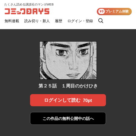
たくさん読める講談社のマンガWEB
コミックDAYS
¥0
プレミアム体験
無料連載
読み切り・新人
履歴
ログイン・登録
検
索
第２５話 １周目のかけひき
ログインして読む
70pt
この作品の
無料公開中の話へ