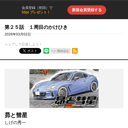
会員登録（初回）で
新規会員登録する
50pt プレゼント！
第２５話 １周目のかけひき
2026年03月02日
シェアして応援しよう！
RSSフィード
ポスト
埋め込む
昴と彗星
しげの秀一