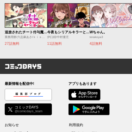
追放されたチート付与魔術師は気ままなセカンドライフを謳歌する。 ～俺は武器だけじゃなく、あらゆるものに『強化ポイント』を付与できるし、俺の意思でいつでも効果を解除できるけど、残った人たち大丈夫？～
今夜もシリアルキラーと待ち合わせ
Wちゃん。
業務用餅/六志麻あさ/ｋｉｓｕｉ
伊口紺/中村優児
terakoya3
27話無料
11話無料
4話無料
コミックDAYS
最新情報を配信中!
アプリもあります
編集部ブログ
コミックDAYS
@comicdays_team
お知らせ
利用規約