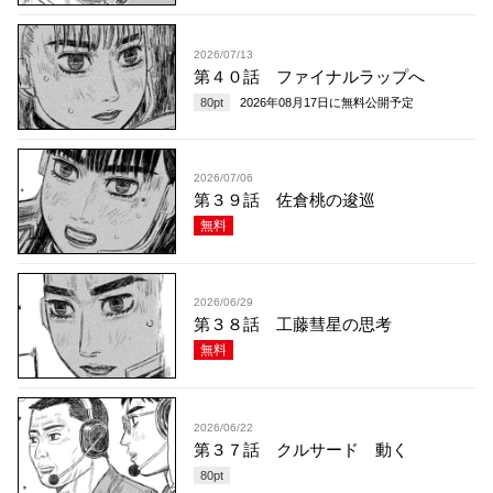
2026/07/13
第４０話 ファイナルラップへ
80
pt
2026年08月17日
に無料公開予定
2026/07/06
第３９話 佐倉桃の逡巡
無料
2026/06/29
第３８話 工藤彗星の思考
無料
2026/06/22
第３７話 クルサード 動く
80
pt