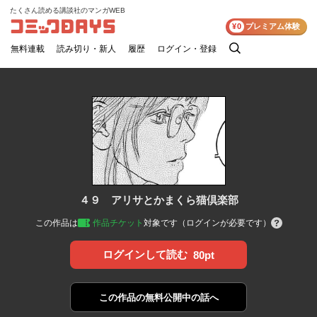
たくさん読める講談社のマンガWEB
コミックDAYS
¥0
プレミアム体験
無料連載
読み切り・新人
履歴
ログイン・登録
検
索
４９ アリサとかまくら猫倶楽部
この作品は
作品チケット
対象です（ログインが必要です）
ログインして読む
80pt
この作品の
無料公開中の話へ