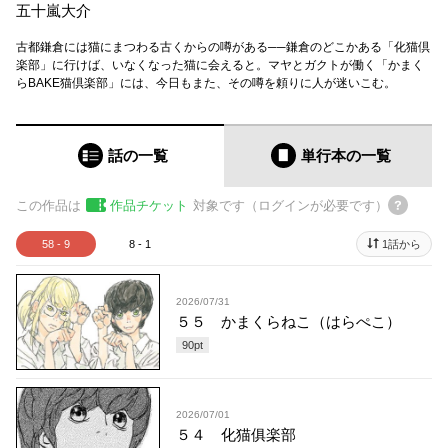
五十嵐大介
古都鎌倉には猫にまつわる古くからの噂がある──鎌倉のどこかある「化猫倶
楽部」に行けば、いなくなった猫に会えると。マヤとガクトが働く「かまく
らBAKE猫倶楽部」には、今日もまた、その噂を頼りに人が迷いこむ。
話の一覧
単行本
の一覧
この作品は
作品チケット
対象です（ログインが必要です）
58 - 9
8 - 1
1話から
2026/07/31
５５ かまくらねこ（はらぺこ）
90
pt
2026/07/01
５４ 化猫俱楽部