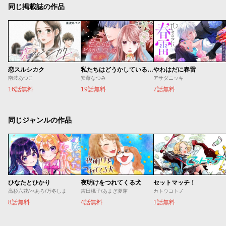
同じ掲載誌の作品
恋スルシカク
私たちはどうかしている 妻恋い
やわはだに春雷
南波あつこ
安藤なつみ
アサダニッキ
16話無料
19話無料
7話無料
同じジャンルの作品
ひなたとひかり
夜明けをつれてくる犬
セットマッチ！
高杉六花/べあろ/万冬しま
吉田桃子/あまぎ夏芽
カトウコトノ
8話無料
4話無料
1話無料