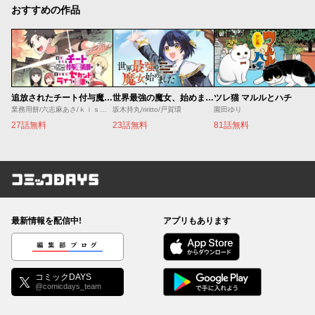
おすすめの作品
追放されたチート付与魔術師は気ままなセカンドライフを謳歌する。 ～俺は武器だけじゃなく、あらゆるものに『強化ポイント』を付与できるし、俺の意思でいつでも効果を解除できるけど、残った人たち大丈夫？～
世界最強の魔女、始めました ～私だけ『攻略サイト』を見れる世界で自由に生きます～
ツレ猫 マルルとハチ
業務用餅/六志麻あさ/ｋｉｓｕｉ
坂木持丸/riritto/戸賀環
園田ゆり
27話無料
23話無料
81話無料
コミックDAYS
最新情報を配信中!
アプリもあります
編集部ブログ
コミックDAYS
@comicdays_team