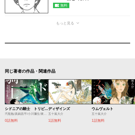
無料
もっと見る
同じ著者の作品・関連作品
シドニアの騎士 トリビュートマンガ・イラスト集
ディザインズ
ウムヴェルト
弐瓶勉/真鍋昌平/小川彌生/東村アキコ/五十嵐大介/すぎむらしんいち/タツヲ/石口十/蟹江鉄史/やしろ学
五十嵐大介
五十嵐大介
0話無料
1話無料
1話無料