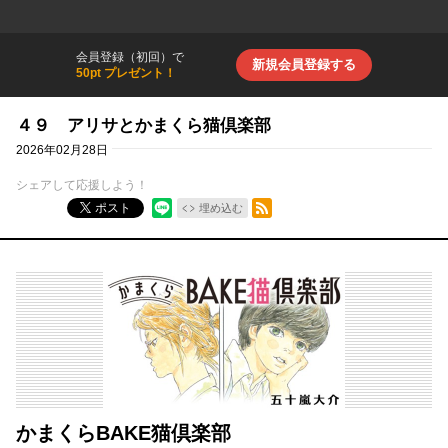
会員登録（初回）で
新規会員登録する
50pt プレゼント！
４９ アリサとかまくら猫倶楽部
2026年02月28日
シェアして応援しよう！
RSSフィード
ポスト
埋め込む
かまくらBAKE猫倶楽部