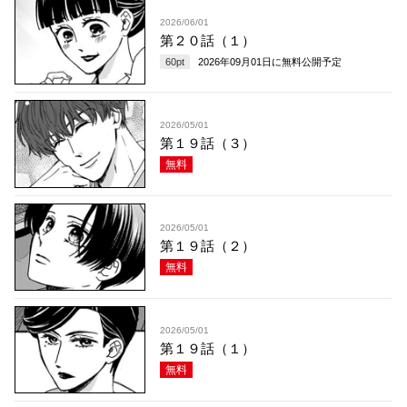
2026/06/01
第２０話（１）
60
pt
2026年09月01日
に無料公開予定
2026/05/01
第１９話（３）
無料
2026/05/01
第１９話（２）
無料
2026/05/01
第１９話（１）
無料