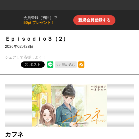
会員登録（初回）で
新規会員登録する
50pt プレゼント！
Ｅｐｉｓｏｄｉｏ３（２）
2026年02月28日
シェアして応援しよう！
RSSフィード
ポスト
埋め込む
カフネ