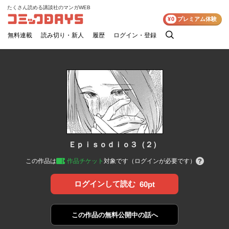
たくさん読める講談社のマンガWEB
コミックDAYS
¥0
プレミアム体験
無料連載
読み切り・新人
履歴
ログイン・登録
検
索
Ｅｐｉｓｏｄｉｏ３（２）
この作品は
作品チケット
対象です（ログインが必要です）
ログインして読む
60pt
この作品の
無料公開中の話へ