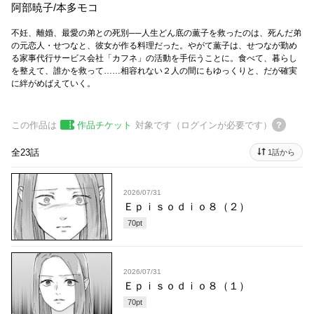
阿部暁子
/
本多モコ
不妊、離婚、最愛の弟との死別──人生どん底の薫子を救ったのは、死んだ弟
の元恋人・せつなと、彼女が作る料理だった。やがて薫子は、せつなが勤め
る家事代行サービス会社「カフネ」の活動を手伝うことに。食べて、暮らし
を整えて、誰かを救って……相容れない２人の間にもゆっくりと、だが確実
に絆がめばえていく。
この作品は
作品チケット
対象です（ログインが必要です）
全23話
1話から
2026/07/31
Ｅｐｉｓｏｄｉｏ８（２）
70
pt
2026/07/31
Ｅｐｉｓｏｄｉｏ８（１）
70
pt