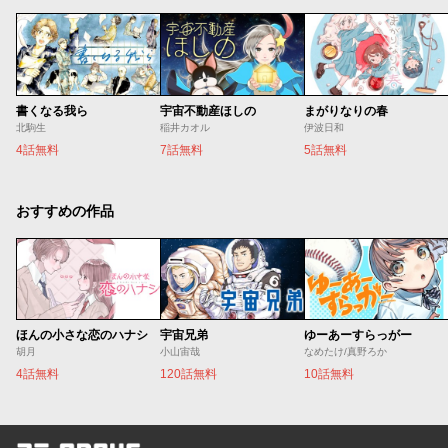
書くなる我ら
宇宙不動産ほしの
まがりなりの春
北駒生
稲井カオル
伊波日和
4話無料
7話無料
5話無料
おすすめの作品
ほんの小さな恋のハナシ
宇宙兄弟
ゆーあーすらっがー
胡月
小山宙哉
なめたけ/真野ろか
4話無料
120話無料
10話無料