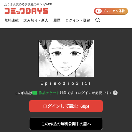
たくさん読める講談社のマンガWEB
コミックDAYS
¥0
プレミアム体験
無料連載
読み切り・新人
履歴
ログイン・登録
検
索
Ｅｐｉｓｏｄｉｏ３（１）
この作品は
作品チケット
対象です（ログインが必要です）
ログインして読む
60pt
この作品の
無料公開中の話へ