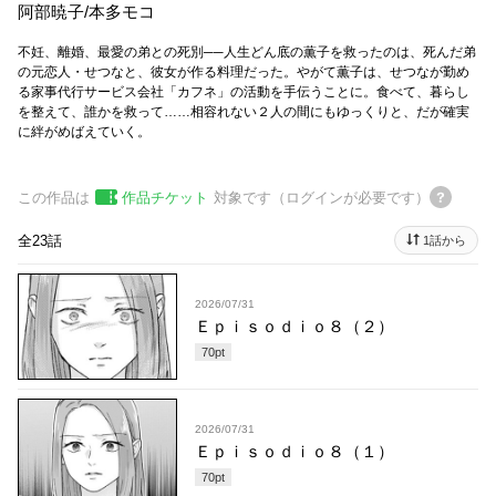
阿部暁子
/
本多モコ
不妊、離婚、最愛の弟との死別──人生どん底の薫子を救ったのは、死んだ弟
の元恋人・せつなと、彼女が作る料理だった。やがて薫子は、せつなが勤め
る家事代行サービス会社「カフネ」の活動を手伝うことに。食べて、暮らし
を整えて、誰かを救って……相容れない２人の間にもゆっくりと、だが確実
に絆がめばえていく。
この作品は
作品チケット
対象です（ログインが必要です）
全23話
1話から
2026/07/31
Ｅｐｉｓｏｄｉｏ８（２）
70
pt
2026/07/31
Ｅｐｉｓｏｄｉｏ８（１）
70
pt