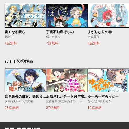
書くなる我ら
宇宙不動産ほしの
まがりなりの春
北駒生
稲井カオル
伊波日和
4話無料
7話無料
5話無料
おすすめの作品
世界最強の魔女、始めました ～私だけ『攻略サイト』を見れる世界で自由に生きます～
追放されたチート付与魔術師は気ままなセカンドライフを謳歌する。 ～俺は武器だけじゃなく、あらゆるものに『強化ポイント』を付与できるし、俺の意思でいつでも効果を解除できるけど、残った人たち大丈夫？～
ゆーあーすらっがー
坂木持丸/riritto/戸賀環
業務用餅/六志麻あさ/ｋｉｓｕｉ
なめたけ/真野ろか
23話無料
27話無料
10話無料