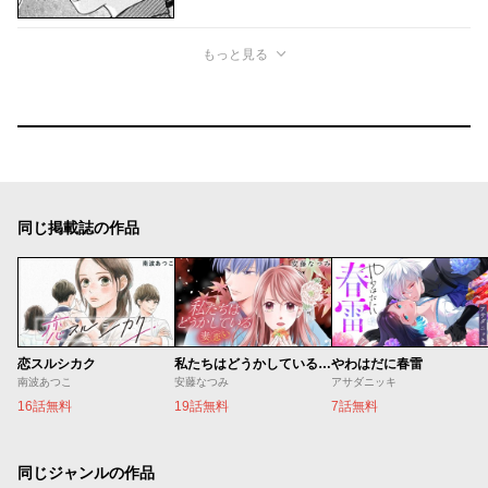
もっと見る
同じ掲載誌の作品
恋スルシカク
私たちはどうかしている 妻恋い
やわはだに春雷
南波あつこ
安藤なつみ
アサダニッキ
16話無料
19話無料
7話無料
同じジャンルの作品