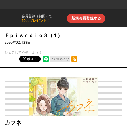
会員登録（初回）で
新規会員登録する
50pt プレゼント！
Ｅｐｉｓｏｄｉｏ３（１）
2026年02月28日
シェアして応援しよう！
RSSフィード
ポスト
埋め込む
カフネ