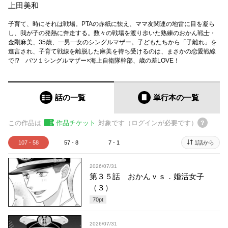
上田美和
子育て、時にそれは戦場。PTAの赤紙に怯え、ママ友関連の地雷に目を凝ら
し、我が子の発熱に奔走する。数々の戦場を渡り歩いた熟練のおかん戦士・
金剛麻美、35歳、一男一女のシングルマザー。子どもたちから「子離れ」を
進言され、子育て戦線を離脱した麻美を待ち受けるのは、まさかの恋愛戦線
で!? バツ１シングルマザー×海上自衛隊幹部、歳の差LOVE！
話の一覧
単行本
の一覧
この作品は
作品チケット
対象です（ログインが必要です）
107 - 58
57 - 8
7 - 1
1話から
2026/07/31
第３５話 おかんｖｓ．婚活女子
（３）
70
pt
2026/07/31