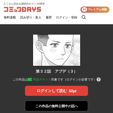
たくさん読める講談社のマンガWEB
コミックDAYS
¥0
プレミアム体験
無料連載
読み切り・新人
履歴
ログイン・登録
検
索
第３２話 アプデ（３）
この作品は
作品チケット
対象です（ログインが必要です）
ログインして読む
50pt
この作品の
無料公開中の話へ