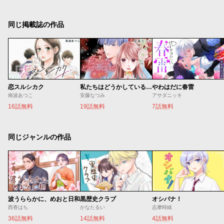
同じ掲載誌の作品
恋スルシカク
私たちはどうかしている 妻恋い
やわはだに春雷
南波あつこ
安藤なつみ
アサダニッキ
16話無料
19話無料
7話無料
同じジャンルの作品
波うららかに、めおと日和
黒歴史クラブ
オシバナ！
西香はち
かなたるい
志摩時緒
36話無料
14話無料
4話無料