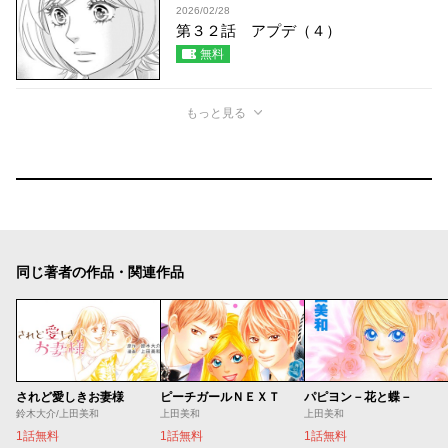
2026/02/28
第３２話 アプデ（４）
無料
もっと見る
同じ著者の作品・関連作品
されど愛しきお妻様
ピーチガールＮＥＸＴ
パピヨン－花と蝶－
鈴木大介/上田美和
上田美和
上田美和
1話無料
1話無料
1話無料