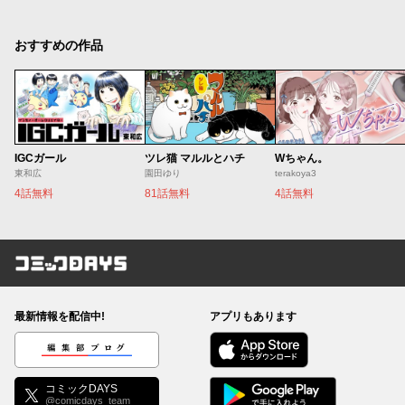
おすすめの作品
IGCガール
ツレ猫 マルルとハチ
Wちゃん。
東和広
園田ゆり
terakoya3
4話無料
81話無料
4話無料
コミックDAYS
最新情報を配信中!
アプリもあります
編集部ブログ
コミックDAYS
@comicdays_team