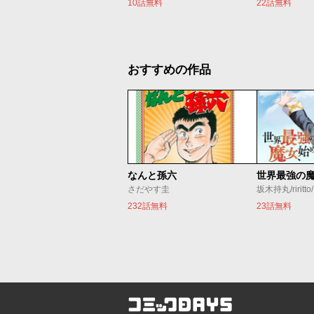
10話無料
22話無料
おすすめの作品
なんと孫六
さだやす圭
坂木持丸/riritt
232話無料
23話無料
コミックDAYS