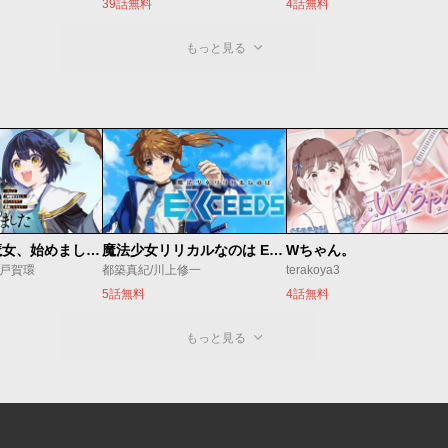
39話無料
4話無料
もっと見る
世界最強の魔女、始めました ～私だけ『攻略サイト』を見れる世界で自由に生きます～
魔法少女リリカルなのは EXCEEDS
Wちゃん。
o/戸賀環
都築真紀/川上修一
terakoya3
5話無料
4話無料
もっと見る