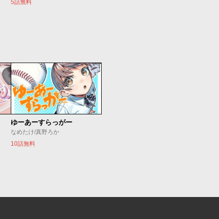
5話無料
ゆーあーすらっがー
なめたけ/真野ろか
10話無料