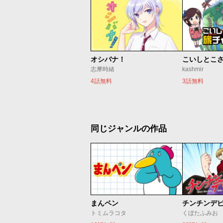
オシバナ！
志摩時緒
kashmir
4話無料
3話無料
同じジャンルの作品
まんペン
チンチンデ
トミムラコタ
くぼたふみお