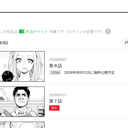
この作品は
作品チケット
対象です（ログインが必要です）
全8話
2026/08/07
第８話
120
pt
2026年08月21日
に無料公開予定
2026/07/17
第７話
無料