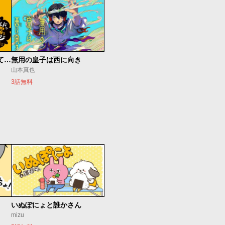
大手ギルドで10人分働いている超優秀な俺をクビってマジですか？
無用の皇子は西に向き
山本真也
3話無料
いぬぽにょと誰かさん
mizu