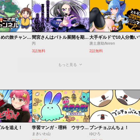
こいしとこさめの旅チャンネル
間宮さんはバトル展開を期待する
丙
唐土唐助/feiren
3話無料
2話無料
もっと見る
ビルを追え！
学習マンガ・理科 ウサウサ！
ブンチョぶんちょ！
まきいわ山
ゆひろ