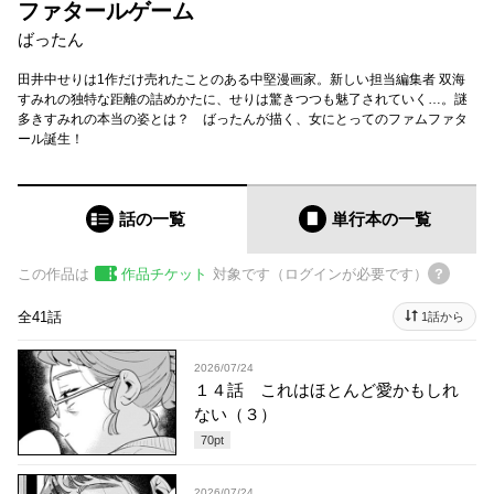
ファタールゲーム
ばったん
田井中せりは1作だけ売れたことのある中堅漫画家。新しい担当編集者 双海
すみれの独特な距離の詰めかたに、せりは驚きつつも魅了されていく…。謎
多きすみれの本当の姿とは？ ばったんが描く、女にとってのファムファタ
ール誕生！
話の一覧
単行本
の一覧
この作品は
作品チケット
対象です（ログインが必要です）
全41話
1話から
2026/07/24
１４話 これはほとんど愛かもしれ
ない（３）
70
pt
2026/07/24