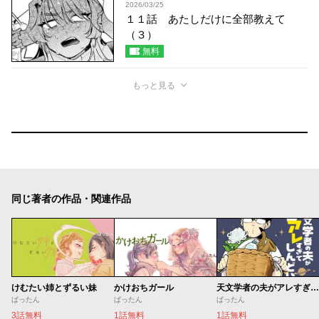
2026/03/25
１１話 あたしだけに全部教えて
（３）
無料
もっと見る
同じ著者の作品・関連作品
けむたい姉とずるい妹
かけおちガール
天文学者の夫がアレすぎてしんどい。
ばったん
ばったん
ばったん
3話無料
1話無料
1話無料