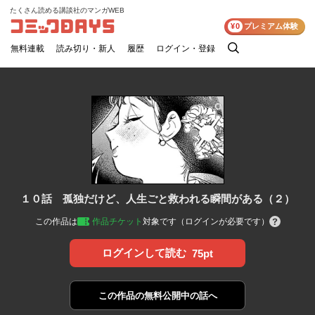
たくさん読める講談社のマンガWEB
コミックDAYS
¥0
プレミアム体験
無料連載
読み切り・新人
履歴
ログイン・登録
検
索
１０話 孤独だけど、人生ごと救われる瞬間がある（２）
この作品は
作品チケット
対象です（ログインが必要です）
ログインして読む
75pt
この作品の
無料公開中の話へ