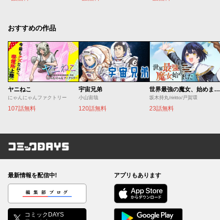
おすすめの作品
ヤニねこ
宇宙兄弟
世界最強の魔女、始めました ～私だけ『攻略サイト』を見れる世界で自由に生きます～
にゃんにゃんファクトリー
小山宙哉
坂木持丸/riritto/戸賀環
107話無料
120話無料
23話無料
コミックDAYS
最新情報を配信中!
アプリもあります
編集部ブログ
コミックDAYS