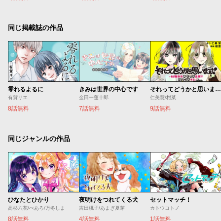
同じ掲載誌の作品
零れるよるに
きみは世界の中心です
それってどうかと思います！～転職女子、ブラック企業でサバイブする。～
有賀リエ
金田一蓮十郎
仁美慧/柑菜
8話無料
7話無料
9話無料
同じジャンルの作品
ひなたとひかり
夜明けをつれてくる犬
セットマッチ！
高杉六花/べあろ/万冬しま
吉田桃子/あまぎ夏芽
カトウコトノ
8話無料
4話無料
1話無料