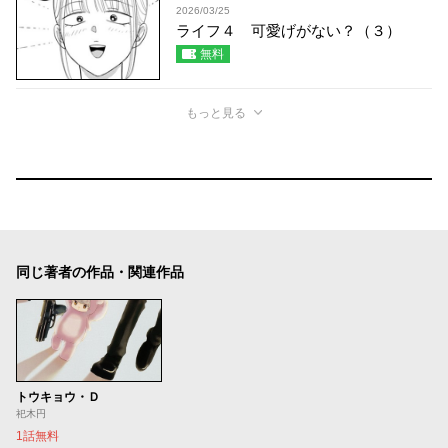
2026/03/25
ライフ４ 可愛げがない？（３）
無料
もっと見る
同じ著者の作品・関連作品
トウキョウ・Ｄ
祀木円
1話無料