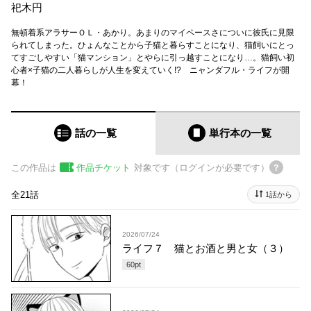
祀木円
無頓着系アラサーＯＬ・あかり。あまりのマイペースさについに彼氏に見限
られてしまった。ひょんなことから子猫と暮らすことになり、猫飼いにとっ
てすごしやすい「猫マンション」とやらに引っ越すことになり…。猫飼い初
心者×子猫の二人暮らしが人生を変えていく!? ニャンダフル・ライフが開
幕！
話の一覧
単行本
の一覧
この作品は
作品チケット
対象です（ログインが必要です）
全21話
1話から
2026/07/24
ライフ７ 猫とお酒と男と女（３）
60
pt