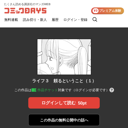
たくさん読める講談社のマンガWEB
コミックDAYS
¥0
プレミアム体験
無料連載
読み切り・新人
履歴
ログイン・登録
検
索
ライフ３ 頼るということ（１）
この作品は
作品チケット
対象です（ログインが必要です）
ログインして読む
50pt
この作品の
無料公開中の話へ