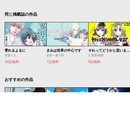
同じ掲載誌の作品
零れるよるに
きみは世界の中心です
それってどうかと思います！～転職女子、ブラック企業でサバイブする。～
有賀リエ
金田一蓮十郎
仁美慧/柑菜
30話無料
7話無料
9話無料
おすすめの作品
妹は知っている
魔法少女リリカルなのは EXCEEDS
宇宙兄弟
雁木万里
都築真紀/川上修一
小山宙哉
21話無料
5話無料
120話無料