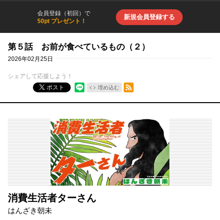
会員登録（初回）で
新規会員登録する
50pt プレゼント！
第５話 お前が食べているもの（２）
2026年02月25日
シェアして応援しよう！
RSSフィード
ポスト
埋め込む
消費生活者ターさん
はんざき朝未