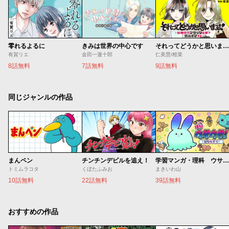
零れるよるに
きみは世界の中心です
それってどうかと思います！～転職女子、ブラック企業でサバイブする。～
有賀リエ
金田一蓮十郎
仁美慧/柑菜
8話無料
7話無料
9話無料
同じジャンルの作品
まんペン
チンチンデビルを追え！
学習マンガ・理科 ウサウサ！
トミムラコタ
くぼたふみお
まきいわ山
10話無料
22話無料
39話無料
おすすめの作品