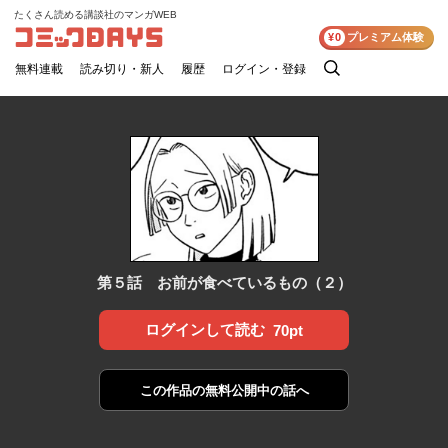
たくさん読める講談社のマンガWEB
コミックDAYS
¥0
プレミアム体験
無料連載
読み切り・新人
履歴
ログイン・登録
検
索
第５話 お前が食べているもの（２）
ログインして読む
70pt
この作品の
無料公開中の話へ