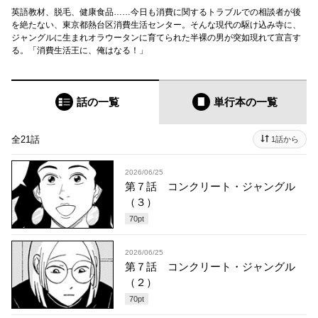
英語教材、脱毛、健康食品……今日も消費に関するトラブルでの相談者が後
を絶たない、東京都熱台区消費生活センター。そんな現代の駆け込み寺に、
ジャングルに生まれオラウータンに育てられた半裸の男が突如現れて宣言す
る。「消費生活王に、俺はなる！」
話の一覧
単行本
の一覧
全21話
1話から
2026/06/25
第７話 コンクリート・ジャングル
（３）
70
pt
2026/06/25
第７話 コンクリート・ジャングル
（２）
70
pt