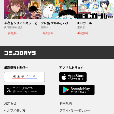
今夜もシリアルキラーと待ち合わせ
ツレ猫 マルルとハチ
IGCガール
伊口紺/中村優児
園田ゆり
東和広
11話無料
81話無料
4話無料
コミックDAYS
最新情報を配信中!
アプリもあります
編集部ブログ
コミックDAYS
@comicdays_team
お知らせ
利用規約
ヘルプ／使い方
プライバシーポリシー