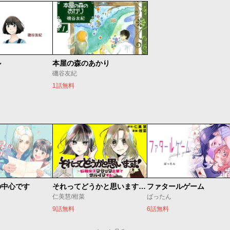
ル
本屋の森のあかり
磯谷友紀
1話無料
の中心です
それってどうかと思います！～転職女子、ブラック企業でサバイブする。～
ファタールゲーム
仁美慧/柑菜
ばったん
9話無料
6話無料