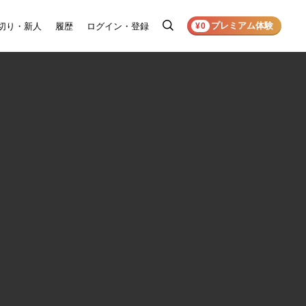
プレミアム体験
切り・新人
履歴
ログイン・登録
検
¥0
索