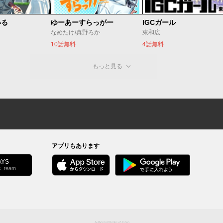
いる
ゆーあーすらっがー
IGCガール
なめたけ/真野ろか
東和広
10話無料
4話無料
もっと見る
アプリもあります
YS
s_team