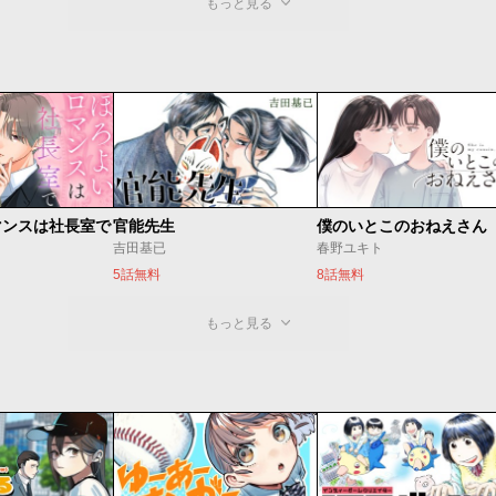
もっと見る
マンスは社長室で
官能先生
僕のいとこのおねえさん
吉田基已
春野ユキト
5話無料
8話無料
もっと見る