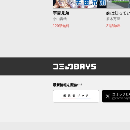
宇宙兄弟
妹は知って
小山宙哉
雁木万里
120話無料
21話無料
コミックDAYS
最新情報を配信中!
編集部ブログ
コミックDA
@comicday