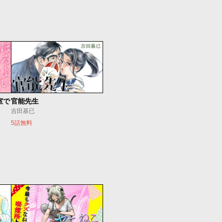
室で
官能先生
吉田基已
5話無料