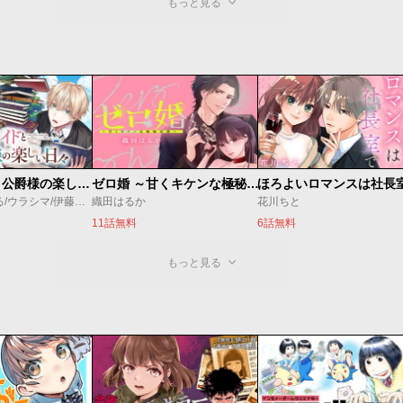
もっと見る
万能メイドと公爵様の楽しい日々
ゼロ婚 ～甘くキケンな極秘任務～
ほろよいロマンスは社長
佐倉涼/内田ぱる/ウラシマ/伊藤テリヤキ
織田はるか
花川ちと
11話無料
6話無料
もっと見る