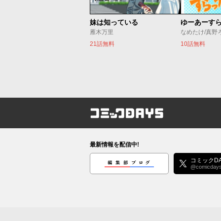
妹は知っている
ゆーあーす
雁木万里
なめたけ/真野
21話無料
10話無料
コミックDAYS
最新情報を配信中!
編集部ブログ
コミックDA
@comicday