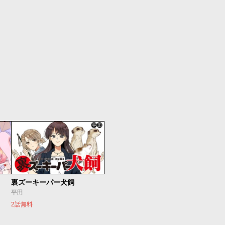
裏ズーキーパー犬飼
平田
2話無料