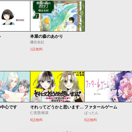
ル
本屋の森のあかり
磯谷友紀
1話無料
の中心です
それってどうかと思います！～転職女子、ブラック企業でサバイブする。～
ファタールゲーム
仁美慧/柑菜
ばったん
9話無料
6話無料