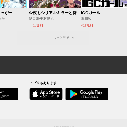
らっがー
今夜もシリアルキラーと待ち合わせ
IGCガール
ろか
伊口紺/中村優児
東和広
11話無料
4話無料
もっと見る
アプリもあります
YS
s_team