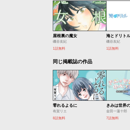
屋根裏の魔女
海とドリト
磯谷友紀
磯谷友紀
1話無料
1話無料
同じ掲載誌の作品
零れるよるに
きみは世界
有賀リエ
金田一蓮十郎
8話無料
7話無料