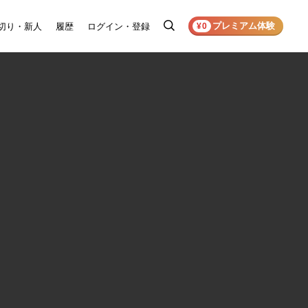
プレミアム体験
切り・新人
履歴
ログイン・登録
検
¥0
索