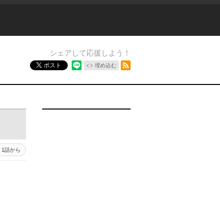
シェアして応援しよう！
RSSフィード
ポスト
埋め込む
1話から