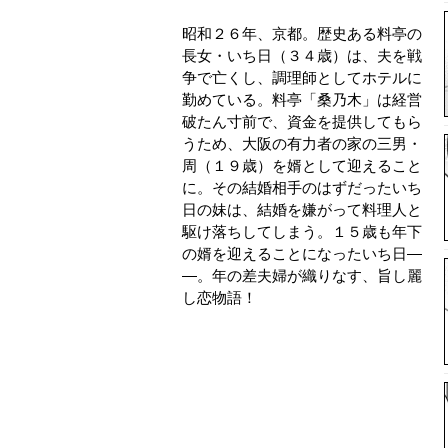
昭和２６年、京都。歴史ある料亭の
長女・いち日（３４歳）は、夫を戦
争で亡くし、調理師としてホテルに
勤めている。料亭「桑乃木」は経営
破たん寸前で、資金を提供してもら
うため、大阪の有力者の家の三男・
周（１９歳）を婿として迎えること
に。その結婚相手のはずだったいち
日の妹は、結婚を嫌がって料理人と
駆け落ちしてしまう。１５歳も年下
の婿を迎えることになったいち日―
―。年の差夫婦が織りなす、旨し麗
し恋物語！