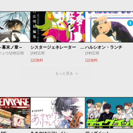
～幕末ノ章～
シスタージェネレーター 沙村広明短編集
ハルシオン・ランチ
リュウ/沙村広明
沙村広明
沙村広明
1話無料
1話無料
もっと見る