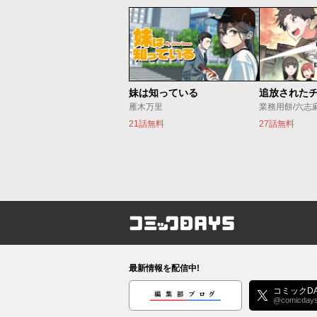
妹は知っている
雁木万里
業務用餅/六志
21話無料
27話無料
コミックDAYS
最新情報を配信中!
編集部ブログ
コミックDA
@comicday