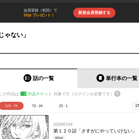
会員登録（初回）で
新規会員登録する
50pt プレゼント！
じゃない」
話の一覧
単行本
の一覧
この作品は
作品チケット
対象です（ログインが必要です）
123 - 74
73 - 24
23 - 1
2026/07/24
第１２０話「さすがにやっていけない」
80
pt