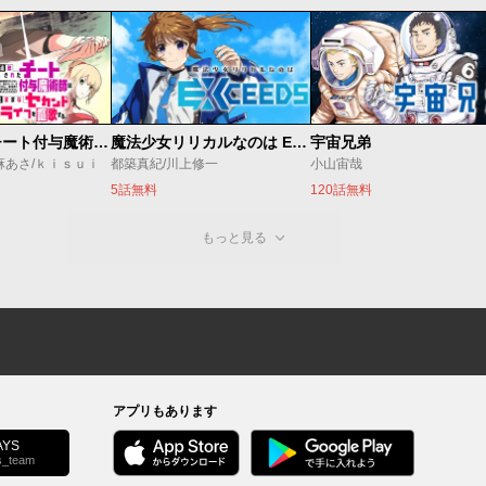
追放されたチート付与魔術師は気ままなセカンドライフを謳歌する。 ～俺は武器だけじゃなく、あらゆるものに『強化ポイント』を付与できるし、俺の意思でいつでも効果を解除できるけど、残った人たち大丈夫？～
魔法少女リリカルなのは EXCEEDS
宇宙兄弟
麻あさ/ｋｉｓｕｉ
都築真紀/川上修一
小山宙哉
5話無料
120話無料
もっと見る
アプリもあります
YS
s_team