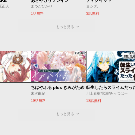
ARE
あさやけリフレイン
ディグイット
/原正人
まつだひかり
ヨシダ。
1話無料
3話無料
もっと見る
ちはやふる plus きみがため
転生したらスライムだっ
末次由紀
川上泰樹/伏瀬/みっつばー
19話無料
18話無料
もっと見る