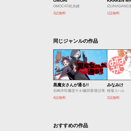
OMORI
KRAKEN M
OMOCAT/此糸縫
IZU/HAGANE
3話無料
1話無料
同じジャンルの作品
黒魔女さんが通る!!
みなみけ
石崎洋司/藤堂ヤオ/藤田香/亜沙美
桜場コハル
4話無料
2話無料
おすすめの作品