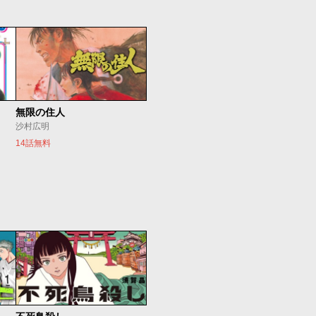
無限の住人
沙村広明
14話無料