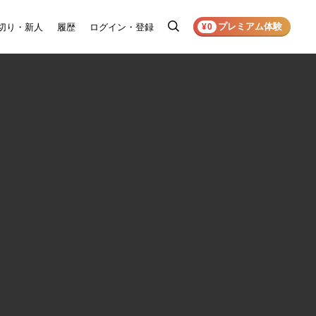
プレミアム体験
切り・新人
履歴
ログイン・登録
検
¥0
索