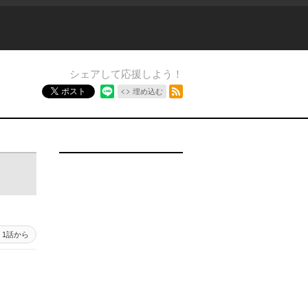
シェアして応援しよう！
RSSフィード
ポスト
埋め込む
1話から