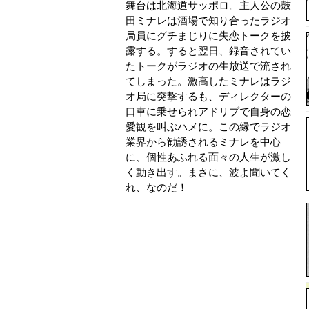
舞台は北海道サッポロ。主人公の鼓
田ミナレは酒場で知り合ったラジオ
局員にグチまじりに失恋トークを披
露する。すると翌日、録音されてい
たトークがラジオの生放送で流され
てしまった。激高したミナレはラジ
オ局に突撃するも、ディレクターの
口車に乗せられアドリブで自身の恋
愛観を叫ぶハメに。この縁でラジオ
業界から勧誘されるミナレを中心
に、個性あふれる面々の人生が激し
く動き出す。まさに、波よ聞いてく
れ、なのだ！