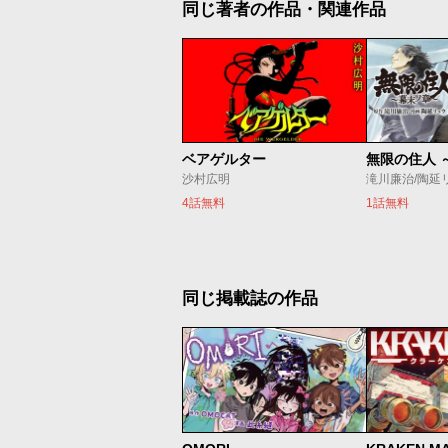
同じ著者の作品・関連作品
ベアゲルター
無限の住人 
沙村広明
滝川廉治/陶延
4話無料
1話無料
同じ掲載誌の作品