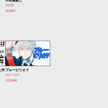
不死鳥殺し
須賀晶
3話無料
た件
ブルーピリオド
山口つばさ
12話無料