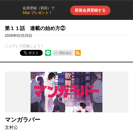
会員登録（初回）で
新規会員登録する
50pt プレゼント！
第１１話 連載の始め方②
2026年02月25日
シェアして応援しよう！
RSSフィード
ポスト
埋め込む
マンガラバー
文村公