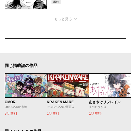
80
pt
もっと見る
同じ掲載誌の作品
OMORI
KRAKEN MARE
あさやけリフレイン
OMOCAT/此糸縫
IZU/HAGANE/原正人
まつだひかり
3話無料
1話無料
1話無料