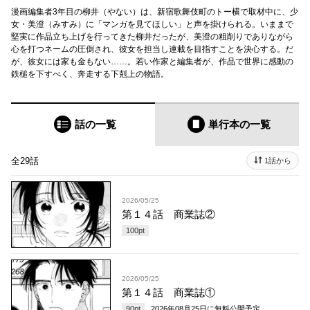
漫画編集者3年目の柳井（やない）は、新宿歌舞伎町のトー横で取材中に、少
女・美澄（みすみ）に「マンガを見てほしい」と声を掛けられる。いままで
堅実に作品立ち上げを行ってきた柳井だったが、美澄の粗削りでありながら
心を打つネームの圧倒され、彼女を担当し連載を目指すことを決心する。だ
が、彼女には家も金もない……。若い作家と編集者が、作品で世界に感動の
鉄槌を下すべく、奔走する下剋上の物語。
話の一覧
単行本
の一覧
全29話
1話から
2026/05/25
第１４話 商業誌②
100
pt
2026/05/25
第１４話 商業誌①
90
pt
2026年08月25日
に無料公開予定