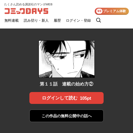
たくさん読める講談社のマンガWEB
コミックDAYS
¥0
プレミアム体験
無料連載
読み切り・新人
履歴
ログイン・登録
検
索
第１１話 連載の始め方②
ログインして読む
105pt
この作品の
無料公開中の話へ