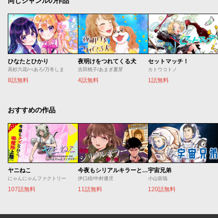
同じジャンルの作品
ひなたとひかり
夜明けをつれてくる犬
セットマッチ！
高杉六花/べあろ/万冬しま
吉田桃子/あまぎ夏芽
カトウコトノ
8話無料
4話無料
1話無料
おすすめの作品
ヤニねこ
今夜もシリアルキラーと待ち合わせ
宇宙兄弟
にゃんにゃんファクトリー
伊口紺/中村優児
小山宙哉
107話無料
11話無料
120話無料