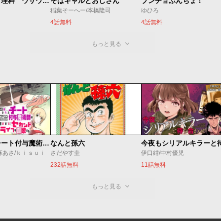
学習マンガ・理科 ウサウサ！
そばギャルとおじさん
ブンチョぶんちょ！
稲葉そーへー/本橋隆司
ゆひろ
4話無料
4話無料
もっと見る
追放されたチート付与魔術師は気ままなセカンドライフを謳歌する。 ～俺は武器だけじゃなく、あらゆるものに『強化ポイント』を付与できるし、俺の意思でいつでも効果を解除できるけど、残った人たち大丈夫？～
なんと孫六
麻あさ/ｋｉｓｕｉ
さだやす圭
伊口紺/中村優児
232話無料
11話無料
もっと見る