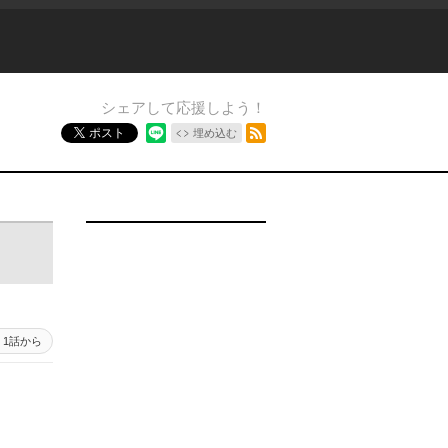
シェアして応援しよう！
RSSフィード
ポスト
埋め込む
1話から