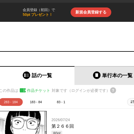
会員登録（初回）で
新規会員登録する
50pt プレゼント！
話の一覧
単行本
の一覧
この作品は
作品チケット
対象です（ログインが必要です）
283 - 184
183 - 84
83 - 1
2026/07/24
第２６６回
80
pt