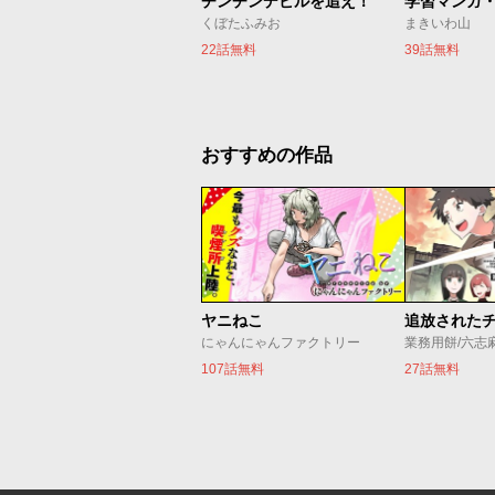
チンチンデビルを追え！
くぼたふみお
まきいわ山
22話無料
39話無料
おすすめの作品
ヤニねこ
にゃんにゃんファクトリー
業務用餅/六志
107話無料
27話無料