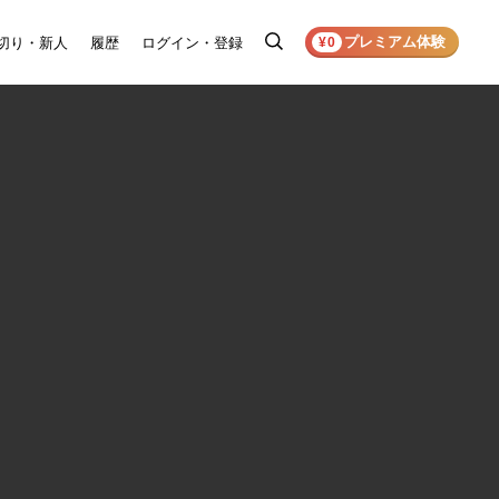
プレミアム体験
切り・新人
履歴
ログイン・登録
検
¥0
索