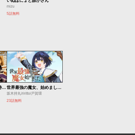
いぬぽにょと誰かさん
mizu
5話無料
今夜もシリアルキラーと待ち合わせ
世界最強の魔女、始めました ～私だけ『攻略サイト』を見れる世界で自由に生きます～
坂木持丸/riritto/戸賀環
23話無料