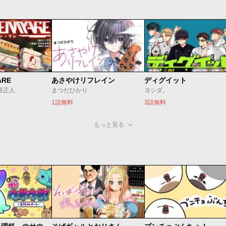
ARE
あさやけリフレイン
ディグイット
/原正人
まつだひかり
ヨシダ。
1話無料
3話無料
もっと見る