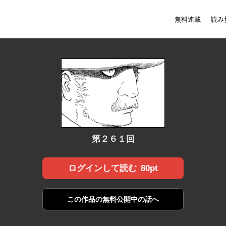
無料連載
読み
第２６１回
80pt
ログインして読む
この作品の
無料公開中の話へ