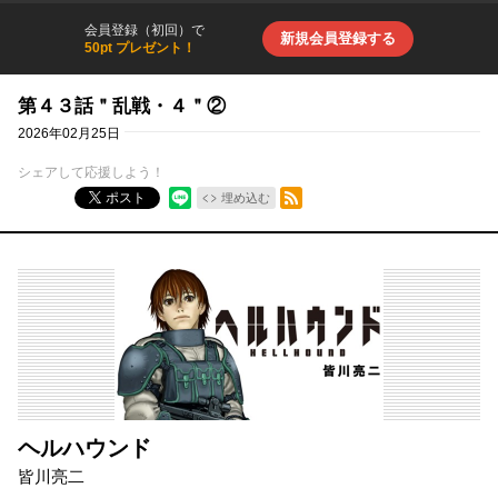
会員登録（初回）で
新規会員登録する
50pt プレゼント！
第４３話＂乱戦・４＂②
2026年02月25日
シェアして応援しよう！
RSSフィード
ポスト
埋め込む
ヘルハウンド
皆川亮二