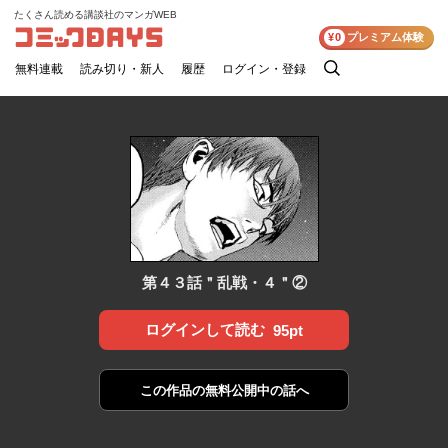
たくさん読める講談社のマンガWEB
コミックDAYS
¥0
プレミアム体験
無料連載
読み切り・新人
履歴
ログイン・登録
検
索
第４３話＂乱戦・４＂②
ログインして読む
95pt
この作品の
無料公開中の話へ