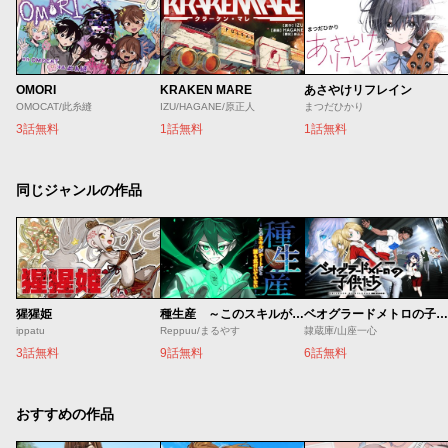
OMORI
KRAKEN MARE
あさやけリフレイン
OMOCAT/此糸縫
IZU/HAGANE/原正人
まつだひかり
3話無料
1話無料
1話無料
同じジャンルの作品
猩猩姫
種生産 ～このスキルがチートだとまだ誰も気付いていない～
ベオグラードメトロの子供たち
ippatu
Reppuu/まるやす
隷蔵庫/山座一心
3話無料
9話無料
6話無料
おすすめの作品