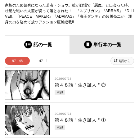
家族のため傭兵になった若者・ショウ。彼が戦場で「悪魔」と出会った時、
壮絶な戦いの火蓋が切って落とされた！ 『スプリガン』『ARRMS』『D-LI
VE!!』『PEACE MAKER』『ADAMAS』『海王ダンテ』の皆川亮二が、渾
身の力を込めて放つアクション巨編連載!!
話の一覧
単行本
の一覧
97 - 48
47 - 1
1話から
2026/07/24
第４８話＂生き証人＂②
70
pt
2026/07/24
第４８話＂生き証人＂①
70
pt