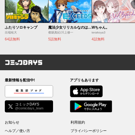
ふたりソロキャンプ
魔法少女リリカルなのは EXCEEDS
Wちゃん。
出端祐大
都築真紀/川上修一
terakoya3
64話無料
5話無料
4話無料
コミックDAYS
最新情報を配信中!
アプリもあります
編集部ブログ
コミックDAYS
@comicdays_team
お知らせ
利用規約
ヘルプ／使い方
プライバシーポリシー