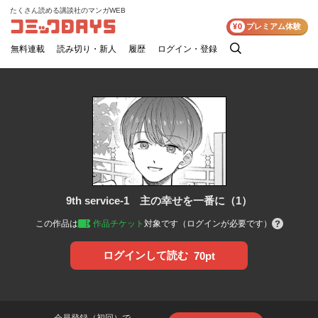
たくさん読める講談社のマンガWEB
コミックDAYS
¥0
プレミアム体験
無料連載
読み切り・新人
履歴
ログイン・登録
検
索
9th service-1 主の幸せを一番に（1）
この作品は
作品チケット
対象です（ログインが必要です）
ログインして読む
70pt