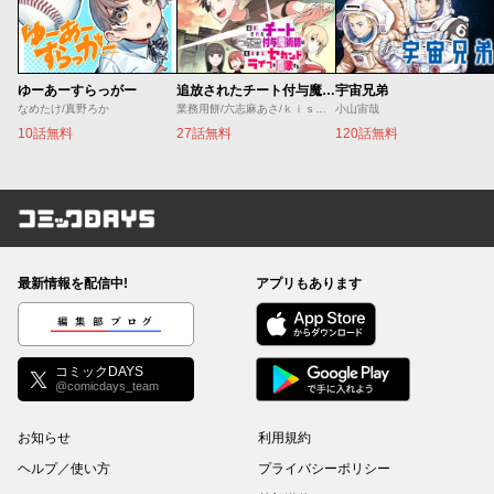
ゆーあーすらっがー
追放されたチート付与魔術師は気ままなセカンドライフを謳歌する。 ～俺は武器だけじゃなく、あらゆるものに『強化ポイント』を付与できるし、俺の意思でいつでも効果を解除できるけど、残った人たち大丈夫？～
宇宙兄弟
なめたけ/真野ろか
業務用餅/六志麻あさ/ｋｉｓｕｉ
小山宙哉
10話無料
27話無料
120話無料
コミックDAYS
最新情報を配信中!
アプリもあります
編集部ブログ
コミックDAYS
@comicdays_team
お知らせ
利用規約
ヘルプ／使い方
プライバシーポリシー