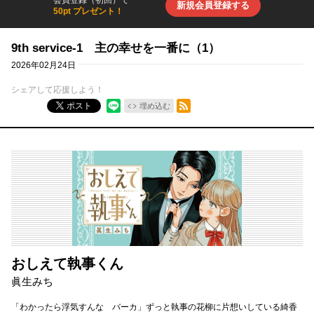
会員登録（初回）で
新規会員登録する
50pt プレゼント！
9th service-1 主の幸せを一番に（1）
2026年02月24日
シェアして応援しよう！
RSSフィード
ポスト
埋め込む
おしえて執事くん
眞生みち
「わかったら浮気すんな バーカ」ずっと執事の花柳に片想いしている綺香