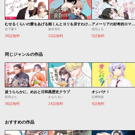
むせるくらいの愛をあげる
頼くんとヨリを戻すわけには！
アメーリアの好奇的ロマンス
岩下慶子
旗谷澄生
琥珀よる
36話無料
10話無料
5話無料
同じジャンルの作品
波うららかに、めおと日和
黒歴史クラブ
オシバナ！
西香はち
かなたるい
志摩時緒
36話無料
14話無料
4話無料
おすすめの作品