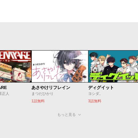
ARE
あさやけリフレイン
ディグイット
/原正人
まつだひかり
ヨシダ。
1話無料
3話無料
もっと見る