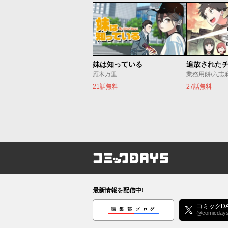
妹は知っている
雁木万里
業務用餅/六志
21話無料
27話無料
コミックDAYS
最新情報を配信中!
編集部ブログ
コミックDA
@comicday