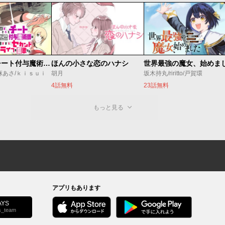
追放されたチート付与魔術師は気ままなセカンドライフを謳歌する。 ～俺は武器だけじゃなく、あらゆるものに『強化ポイント』を付与できるし、俺の意思でいつでも効果を解除できるけど、残った人たち大丈夫？～
ほんの小さな恋のハナシ
麻あさ/ｋｉｓｕｉ
胡月
坂木持丸/riritto/戸賀環
4話無料
23話無料
もっと見る
アプリもあります
YS
s_team