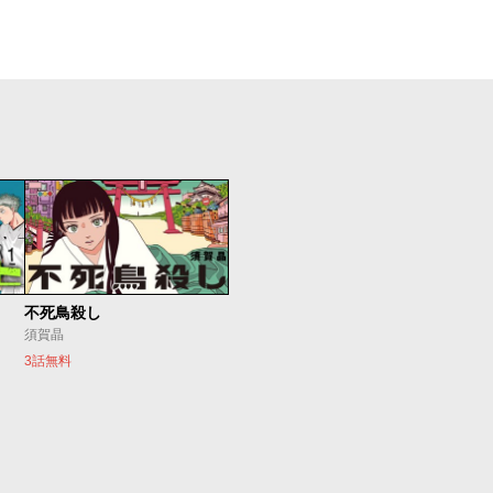
不死鳥殺し
須賀晶
3話無料