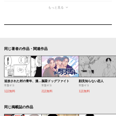
もっと見る
同じ著者の作品・関連作品
追放された村の青年、漫画の知識で生き残る！～生贄になった時の対処法～
脳梁ドッグファイト
顔見知らない恋人
常盤ギヨ
常盤ギヨ
常盤ギヨ
1話無料
2話無料
1話無料
同じ掲載誌の作品