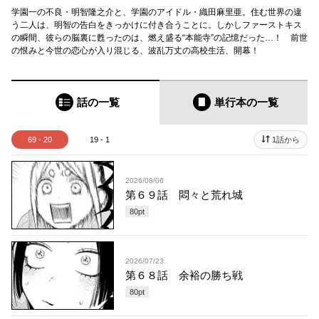
学園一の不良・明智隆之介と、学園のアイドル・織田麻里亜。住む世界の違
う二人は、明智の告白をきっかけに付き合うことに。しかしファーストキス
の瞬間、彼らの脳裏に甦ったのは、燃え盛る“本能寺”の記憶だった…！ 前世
の恨みと今世の恋心が入り混じる、波乱万丈の高校生活、開幕！
話の一覧
単行本
の一覧
69 - 20
19 - 1
1話から
2026/08/06
第６９話 悶々と荒れ城
80
pt
2026/07/23
第６８話 余裕の勝ち戦
80
pt