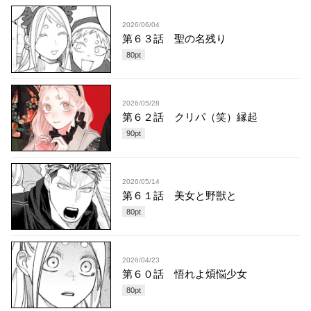
2026/06/04
第６３話 聖の名残り
80
pt
2026/05/28
第６２話 クリパ（笑）縁起
90
pt
2026/05/14
第６１話 美女と野獣と
80
pt
2026/04/23
第６０話 悟れよ煩悩少女
80
pt