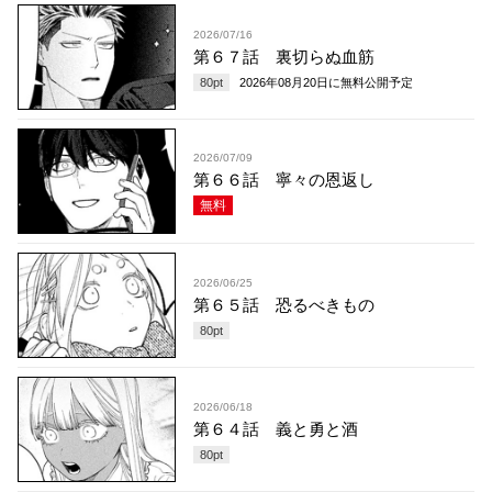
2026/07/16
第６７話 裏切らぬ血筋
80
pt
2026年08月20日
に無料公開予定
2026/07/09
第６６話 寧々の恩返し
無料
2026/06/25
第６５話 恐るべきもの
80
pt
2026/06/18
第６４話 義と勇と酒
80
pt