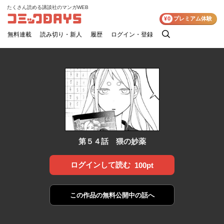
たくさん読める講談社のマンガWEB
コミックDAYS
¥0
プレミアム体験
無料連載
読み切り・新人
履歴
ログイン・登録
検
索
第５４話 猥の妙薬
ログインして読む
100pt
この作品の
無料公開中の話へ