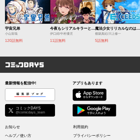
宇宙兄弟
今夜もシリアルキラーと待ち合わせ
魔法少女リリカルなのは EXCEEDS
小山宙哉
伊口紺/中村優児
都築真紀/川上修一
120話無料
11話無料
5話無料
コミックDAYS
最新情報を配信中!
アプリもあります
編集部ブログ
コミックDAYS
@comicdays_team
お知らせ
利用規約
ヘルプ／使い方
プライバシーポリシー