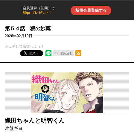
会員登録（初回）で
新規会員登録する
50pt プレゼント！
第５４話 猥の妙薬
2026年02月19日
シェアして応援しよう！
RSSフィード
ポスト
埋め込む
織田ちゃんと明智くん
常盤ギヨ