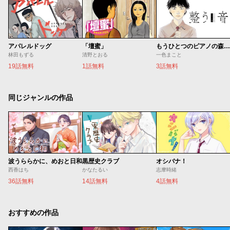
アパレルドッグ
「壇蜜」
もうひとつのピアノの森 整う音
林田もずる
清野とおる
一色まこと
19話無料
1話無料
3話無料
同じジャンルの作品
波うららかに、めおと日和
黒歴史クラブ
オシバナ！
西香はち
かなたるい
志摩時緒
36話無料
14話無料
4話無料
おすすめの作品