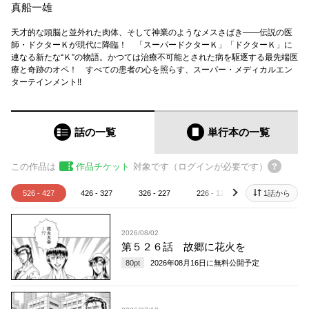
真船一雄
天才的な頭脳と並外れた肉体、そして神業のようなメスさばき――伝説の医
師・ドクターＫが現代に降臨！ 「スーパードクターＫ」「ドクターＫ」に
連なる新たな“Ｋ”の物語。かつては治療不可能とされた病を駆逐する最先端医
療と奇跡のオペ！ すべての患者の心を照らす、スーパー・メディカルエン
ターテインメント!!
話の一覧
単行本
の一覧
この作品は
作品チケット
対象です（ログインが必要です）
526 - 427
426 - 327
326 - 227
226 - 127
126 - 27
1話から
next
2026/08/02
第５２６話 故郷に花火を
80
pt
2026年08月16日
に無料公開予定