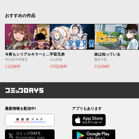
おすすめの作品
今夜もシリアルキラーと待ち合わせ
宇宙兄弟
妹は知っている
伊口紺/中村優児
小山宙哉
雁木万里
11話無料
120話無料
21話無料
コミックDAYS
最新情報を配信中!
アプリもあります
編集部ブログ
コミックDAYS
@comicdays_team