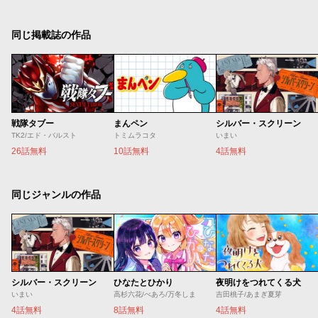
同じ掲載誌の作品
戦隊タブー
まんペン
シルバー・スクリーン
TK2/エド・バルスト
トミムラコタ
いまい
26話無料
10話無料
4話無料
同じジャンルの作品
シルバー・スクリーン
ひなたとひかり
夜明けをつれてくる犬
いまい
高杉六花/べあろ/万冬しま
吉田桃子/あまぎ夏芽
4話無料
8話無料
4話無料