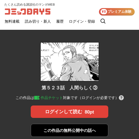
たくさん読める講談社のマンガWEB
コミックDAYS
¥0
プレミアム体験
無料連載
読み切り・新人
履歴
ログイン・登録
検
索
第５２３話 人間らしく③
この作品は
作品チケット
対象です（ログインが必要です）
ログインして読む
80pt
この作品の
無料公開中の話へ