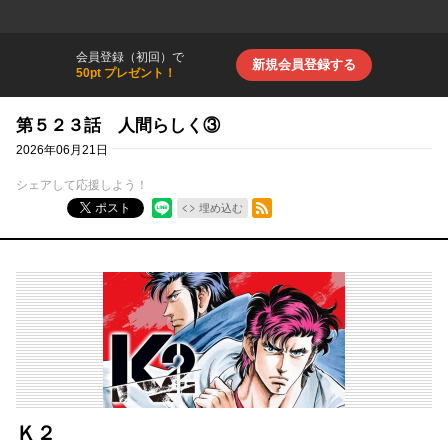
会員登録（初回）で
新規会員登録する
50pt プレゼント！
第５２３話 人間らしく③
2026年06月21日
シェアして応援しよう！
RSSフィード
ポスト
埋め込む
Ｋ２