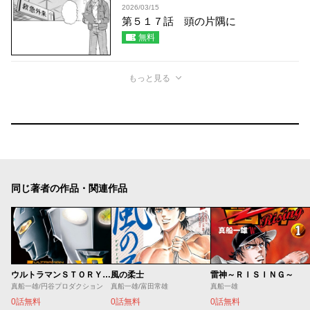
2026/03/15
第５１７話 頭の片隅に
無料
もっと見る
同じ著者の作品・関連作品
ウルトラマンＳＴＯＲＹ ０
風の柔士
雷神～ＲＩＳＩＮＧ～
真船一雄/円谷プロダクション
真船一雄/富田常雄
真船一雄
0話無料
0話無料
0話無料