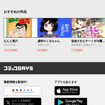
おすすめの作品
なんと孫六
虐幸のくるちゃん
追放されたチート付与魔術師は気ままなセカンドライフを謳歌する。 ～俺は武器だけじゃなく、あらゆるものに『強化ポイント』を付与できるし、俺の意思でいつでも効果を解除できるけど、残った人たち大丈夫？～
さだやす圭
木陰ひな田
業務用餅/六志麻あさ/ｋｉｓｕｉ
232話無料
8話無料
27話無料
コミックDAYS
最新情報を配信中!
アプリもあります
編集部ブログ
コミックDAYS
@comicdays_team