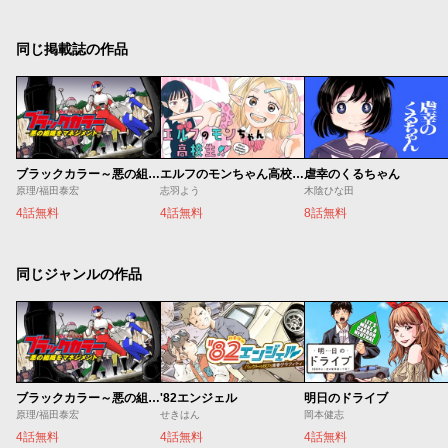
同じ掲載誌の作品
ブラックカラー～悪の組織をマネジメント～
エルフのモンちゃん高校生!!
虐幸のくるちゃん
原理/福田泰宏
志羽よう
木陰ひな田
4話無料
4話無料
8話無料
同じジャンルの作品
ブラックカラー～悪の組織をマネジメント～
'82エンジェル
明日のドライブ
原理/福田泰宏
せきはん
岡本健志
4話無料
4話無料
4話無料