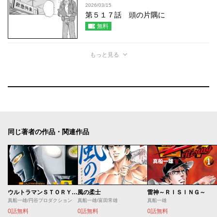
2026/03/15
第５１７話 頭の片隅に
無料
もっと見る
同じ著者の作品・関連作品
ウルトラマンＳＴＯＲＹ ０
風の柔士
雷神～ＲＩＳＩＮＧ～
真船一雄/円谷プロダクション
真船一雄/富田常雄
真船一雄
0話無料
0話無料
0話無料