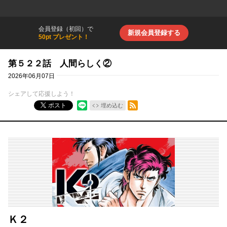
会員登録（初回）で
新規会員登録する
50pt プレゼント！
第５２２話 人間らしく②
2026年06月07日
シェアして応援しよう！
RSSフィード
ポスト
埋め込む
Ｋ２