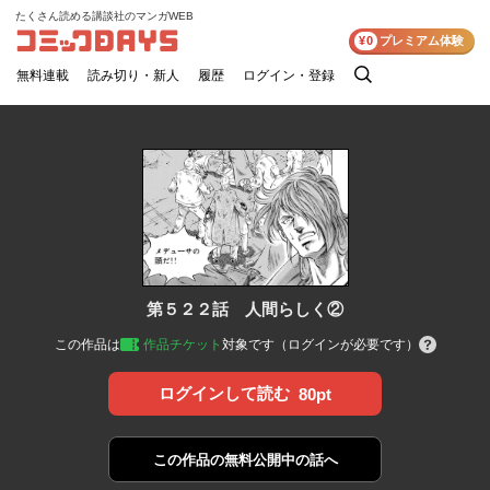
たくさん読める講談社のマンガWEB
コミックDAYS
¥0
プレミアム体験
無料連載
読み切り・新人
履歴
ログイン・登録
検
索
第５２２話 人間らしく②
この作品は
作品チケット
対象です（ログインが必要です）
ログインして読む
80pt
この作品の
無料公開中の話へ