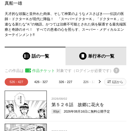
真船一雄
天才的な頭脳と並外れた肉体、そして神業のようなメスさばき――伝説の医
師・ドクターＫが現代に降臨！ 「スーパードクターＫ」「ドクターＫ」に
連なる新たな“Ｋ”の物語。かつては治療不可能とされた病を駆逐する最先端医
療と奇跡のオペ！ すべての患者の心を照らす、スーパー・メディカルエン
ターテインメント!!
話の一覧
単行本
の一覧
この作品は
作品チケット
対象です（ログインが必要です）
526 - 427
426 - 327
326 - 227
226 - 127
126 - 27
1話から
next
2026/08/02
第５２６話 故郷に花火を
80
pt
2026年08月16日
に無料公開予定