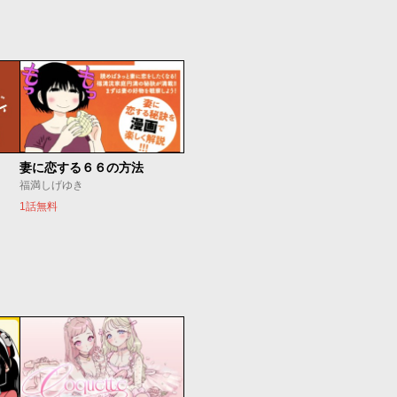
妻に恋する６６の方法
福満しげゆき
1話無料