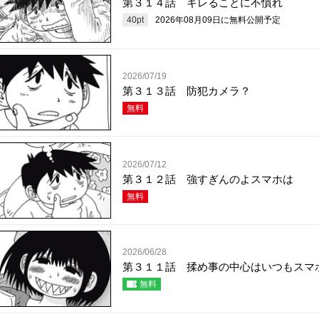
第３１４話 キレることに不慣れ
40
pt
2026年08月09日
に無料公開予定
2026/07/19
第３１３話 防犯カメラ？
無料
2026/07/12
第３１２話 強すぎんのよスマホは
無料
2026/06/28
第３１１話 揉め事の中心はいつもスマ
無料