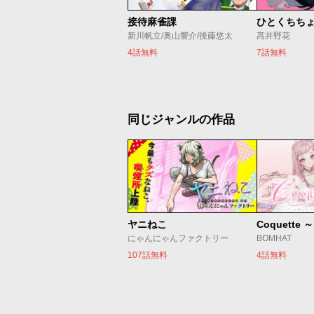
接待麻雀課
ひとくちち
新川帆立/奥山響介/後藤悠太
髙井野花
4話無料
7話無料
同じジャンルの作品
ヤニねこ
Coquette
にゃんにゃんファクトリー
BOMHAT
107話無料
4話無料