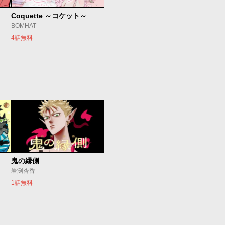
Coquette ～コケット～
BOMHAT
4話無料
鬼の縁側
岩渕杏香
1話無料