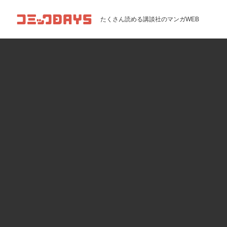
コミックDAYS
たくさん読める講談社のマンガWEB