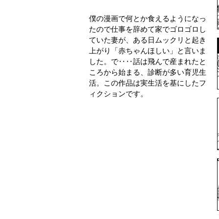
僕の漫画で何とか食えるようになっ
たので仕事を辞めて家でゴロゴロし
ていた妻が、ある日ムックリと起き
上がり「赤ちゃんほしい」と言いま
した。で‥‥話は飛んで産まれたと
ころから始まる、診断が多い育児生
活。この作品は実生活を基にしたフ
ィクションです。