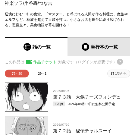
神楽ソラ
/
岸谷轟
/
つな吉
辺境に佇む一軒の食堂。「マスター」と呼ばれる人間が作る料理に、魔族や
エルフなど、種族を超えて舌鼓を打つ。小さなお店を舞台に繰り広げられ
る、悲喜交々、美食物語が幕を開ける！
話の一覧
単行本
の一覧
この作品は
作品チケット
対象です（ログインが必要です）
79 - 30
29 - 1
1話から
2026/08/05
第７３話 大鍋チーズフォンデュ
120
pt
2026年08月19日
に無料公開予定
2026/07/29
第７２話 秘伝チャルスーイ