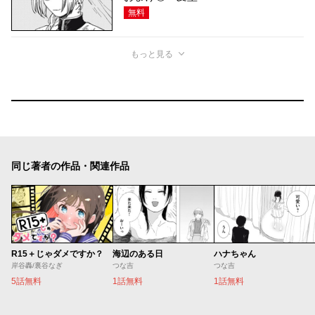
無料
もっと見る
同じ著者の作品・関連作品
R15＋じゃダメですか？
海辺のある日
ハナちゃん
岸谷轟/裏谷なぎ
つな吉
つな吉
5話無料
1話無料
1話無料