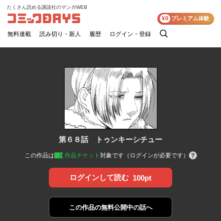
たくさん読める講談社のマンガWEB
コミックDAYS
¥0
プレミアム体験
無料連載
読み切り・新人
履歴
ログイン・登録
検
索
第６８話 トゥンキーシチュー
この作品は
作品チケット
対象です（ログインが必要です）
ログインして読む
100pt
この作品の
無料公開中の話へ