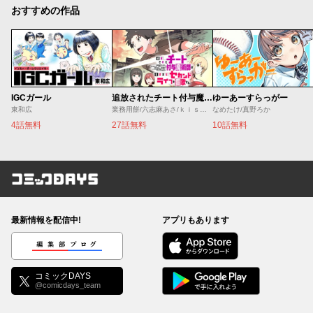
おすすめの作品
IGCガール
追放されたチート付与魔術師は気ままなセカンドライフを謳歌する。 ～俺は武器だけじゃなく、あらゆるものに『強化ポイント』を付与できるし、俺の意思でいつでも効果を解除できるけど、残った人たち大丈夫？～
ゆーあーすらっがー
東和広
業務用餅/六志麻あさ/ｋｉｓｕｉ
なめたけ/真野ろか
4話無料
27話無料
10話無料
コミックDAYS
最新情報を配信中!
アプリもあります
編集部ブログ
コミックDAYS
@comicdays_team