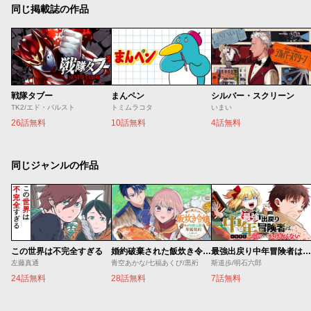
同じ掲載誌の作品
戦隊タブー
まんペン
シルバー・スクリーン
TK2/エド・バルスト
トミムラコタ
いまい
26話無料
10話無料
4話無料
同じジャンルの作品
この世界は不完全すぎる
婚約破棄された飯炊き令嬢の私は冷酷公爵と専属契約しました～ですが胃袋を掴んだ結果、冷たかった公爵様がどんどん優しくなっています～
最強出戻り中年冒険者は、今さら命なんてかけたくない
左藤真通
青空あかな/七福あくび/黒裄
斯道歩/明石六郎
24話無料
28話無料
7話無料