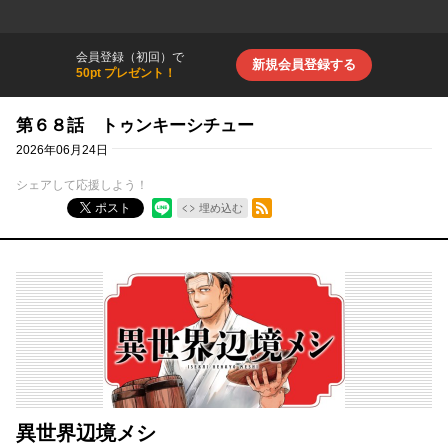
会員登録（初回）で
新規会員登録する
50pt プレゼント！
第６８話 トゥンキーシチュー
2026年06月24日
シェアして応援しよう！
RSSフィード
ポスト
埋め込む
異世界辺境メシ