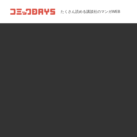
コミックDAYS
たくさん読める講談社のマンガWEB