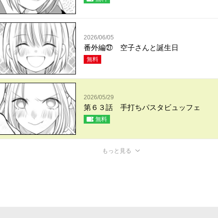
2026/06/05
番外編㉗ 空子さんと誕生日
無料
2026/05/29
第６３話 手打ちパスタビュッフェ
無料
もっと見る