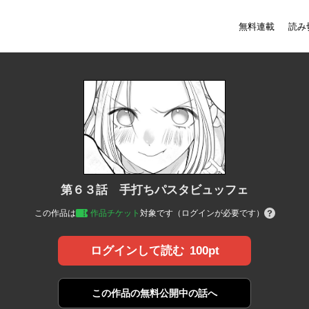
無料連載
読み
第６３話 手打ちパスタビュッフェ
この作品は
作品チケット
対象です（ログインが必要です）
100pt
ログインして読む
この作品の
無料公開中の話へ