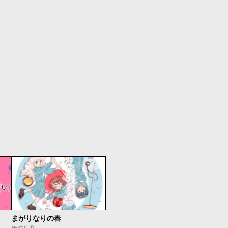
まがりなりの春