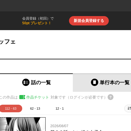
会員登録（初回）で
新規会員登録する
50pt プレゼント！
ッフェ
話の一覧
単行本
の一覧
この作品は
作品チケット
対象です（ログインが必要です）
112 - 63
62 - 13
12 - 1
2026/08/07