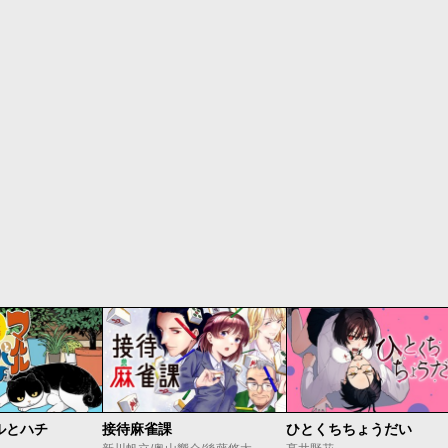
ルとハチ
接待麻雀課
ひとくちちょうだい