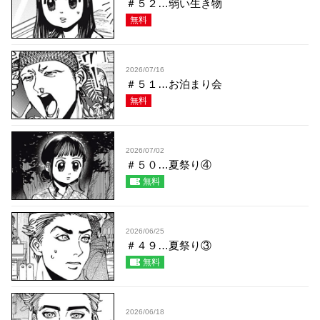
＃５２…弱い生き物
無料
2026/07/16
＃５１…お泊まり会
無料
2026/07/02
＃５０…夏祭り④
無料
2026/06/25
＃４９…夏祭り③
無料
2026/06/18