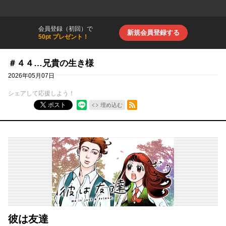
会員登録（初回）で
新規会員登録する
50pt プレゼント！
＃４４…兄貴の生き様
2026年05月07日
シェアして応援しよう！
RSSフィード
ポスト
埋め込む
彼は友達