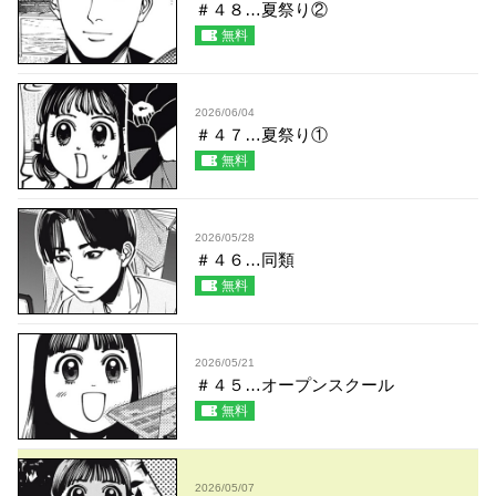
＃４８…夏祭り②
無料
2026/06/04
＃４７…夏祭り①
無料
2026/05/28
＃４６…同類
無料
2026/05/21
＃４５…オープンスクール
無料
2026/05/07