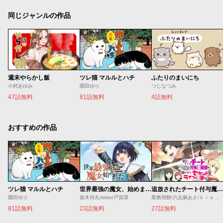
同じジャンルの作品
週末やらかし飯
ツレ猫 マルルとハチ
ふたりのまいにち
小村あゆみ
園田ゆり
つじなつみ
47話無料
81話無料
4話無料
おすすめの作品
ツレ猫 マルルとハチ
世界最強の魔女、始めました ～私だけ『攻略サイト』を見れる世界で自由に生きます～
追放されたチート付与魔術師は気ままなセカンドライフを謳歌する。 ～俺は武器だけじゃなく、あらゆるものに『強化ポイント』を付与できるし、俺の意思でいつでも効果を解除できるけど、残った人たち大丈夫？～
園田ゆり
坂木持丸/riritto/戸賀環
業務用餅/六志麻あさ/ｋｉｓｕｉ
81話無料
23話無料
27話無料