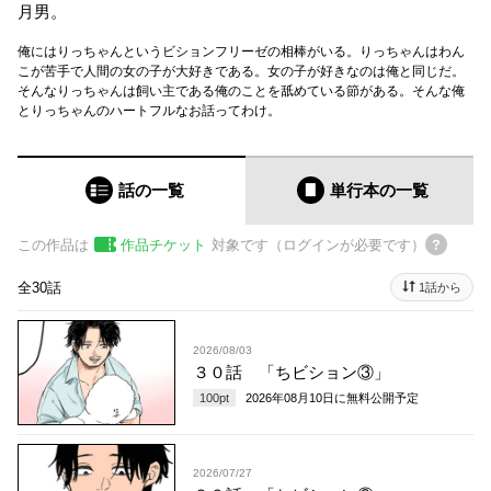
月男。
俺にはりっちゃんというビションフリーゼの相棒がいる。りっちゃんはわん
こが苦手で人間の女の子が大好きである。女の子が好きなのは俺と同じだ。
そんなりっちゃんは飼い主である俺のことを舐めている節がある。そんな俺
とりっちゃんのハートフルなお話ってわけ。
話の一覧
単行本
の一覧
この作品は
作品チケット
対象です（ログインが必要です）
全30話
1話から
2026/08/03
３０話 「ちビション③」
100
pt
2026年08月10日
に無料公開予定
2026/07/27