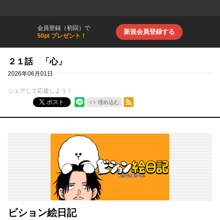
会員登録（初回）で
新規会員登録する
50pt プレゼント！
２１話 「心」
2026年06月01日
シェアして応援しよう！
RSSフィード
ポスト
埋め込む
ビション絵日記