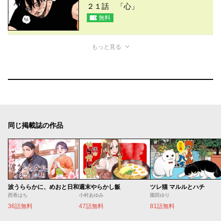
２１話 「心」
無料
もっと見る
同じ掲載誌の作品
波うららかに、めおと日和
週末やらかし飯
ツレ猫 マルルとハチ
西香はち
小村あゆみ
園田ゆり
36話無料
47話無料
81話無料