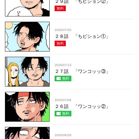
２９話 「ちビション②」
無料
2026/07/20
２８話 「ちビション①」
無料
2026/07/13
２７話 「ワンコッッ③」
無料
2026/07/06
２６話 「ワンコッッ②」
無料
2026/06/29