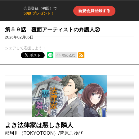
会員登録（初回）で
新規会員登録する
50pt プレゼント！
第５９話 覆面アーティストの弁護人②
2026年02月05日
シェアして応援しよう！
RSSフィード
ポスト
埋め込む
よき法律家は悪しき隣人
那珂川（TOKYOTOON）
/
菅原こゆび