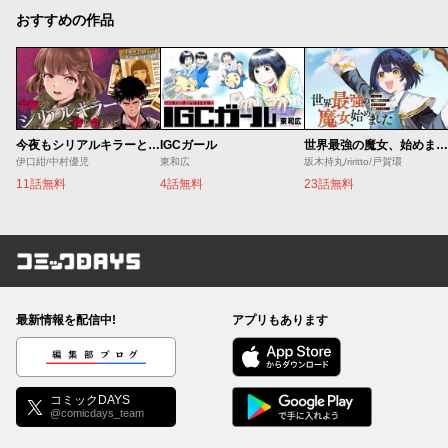
おすすめの作品
今夜もシリアルキラーと待ち合わせ
IGCガール
世界最強の魔女、始めました ～私だけ『攻略サイト』を見れる世界で自由に生きます～
伊口紺/中村優児
東和広
坂木持丸/riritto/戸賀環
11話無料
4話無料
23話無料
コミックDAYS
最新情報を配信中!
アプリもあります
編集部ブログ
コミックDAYS
@comicdays_team