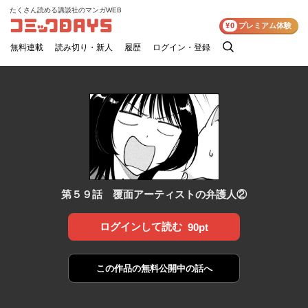
たくさん読める講談社のマンガWEB
コミックDAYS
¥0
プレミアム体験
無料連載
読み切り・新人
履歴
ログイン・登録
検
索
第５９話 覆面アーティストの弁護人②
ログインして読む
90pt
この作品の
無料公開中の話へ