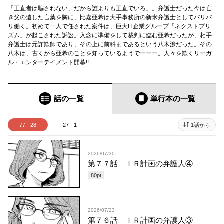
「正直者は騙されない、だから誰よりも正直でいろ」。弁護士だった今は亡
き父の遺した言葉を胸に、比嘉亜希は大手事務所の新米弁護士としてバリバ
リ働く。初めて一人で任された案件は、巨大IT企業グループ「ネクストプリ
ズム」が起こされた訴訟。入念に準備をして裁判に臨む亜希だったが、相手
弁護士は元詐欺師であり、その上に前科まであるという八木渉だった。その
八木は、古くから亜希のことを知っているようでーーー。人々を欺くリーガ
ル・エンターテイメント開幕!!
話の一覧
単行本
の一覧
77 - 28
27 - 1
1話から
2026/07/30
第７７話 ＩＲ計画の弁護人④
80
pt
2026/07/23
第７６話 ＩＲ計画の弁護人③