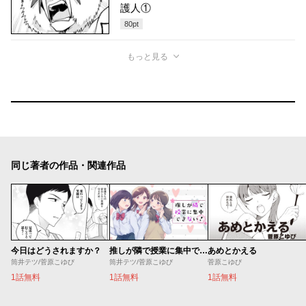
護人①
80
pt
もっと見る
同じ著者の作品・関連作品
今日はどうされますか？
推しが隣で授業に集中できない！
あめとかえる
筒井テツ/菅原こゆび
筒井テツ/菅原こゆび
菅原こゆび
1話無料
1話無料
1話無料