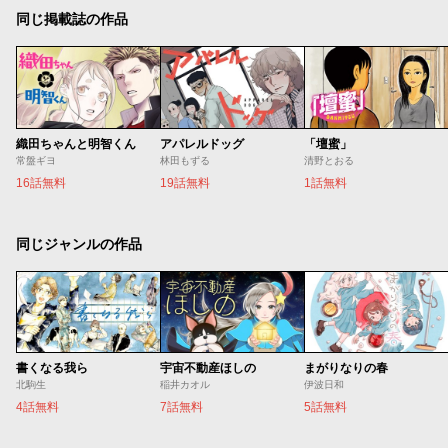
同じ掲載誌の作品
織田ちゃんと明智くん
アパレルドッグ
「壇蜜」
常盤ギヨ
林田もずる
清野とおる
16話無料
19話無料
1話無料
同じジャンルの作品
書くなる我ら
宇宙不動産ほしの
まがりなりの春
北駒生
稲井カオル
伊波日和
4話無料
7話無料
5話無料