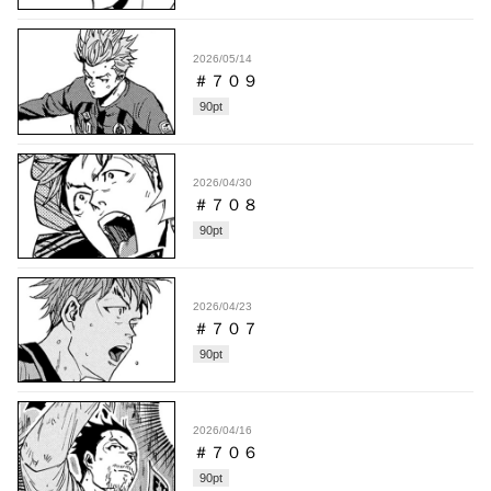
2026/05/14
＃７０９
90
pt
2026/04/30
＃７０８
90
pt
2026/04/23
＃７０７
90
pt
2026/04/16
＃７０６
90
pt