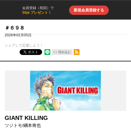
会員登録（初回）で
新規会員登録する
50pt プレゼント！
＃６９８
2026年02月05日
シェアして応援しよう！
RSSフィード
ポスト
埋め込む
GIANT KILLING
ツジトモ
/
綱本将也