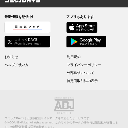
コミックDAYS
最新情報を配信中!
アプリもあります
編集部ブログ
コミックDAYS
@comicdays_team
お知らせ
利用規約
ヘルプ／使い方
プライバシーポリシー
外部送信について
特定商取引法の表示
コミックDAYSは正規版配信サイトマークを取得したサービスです。
©
KODANSHA Ltd.
All rights reserved. このサイトのデータの著作権は講談社が保有しま
す。無断複製転載放送等は禁止します。