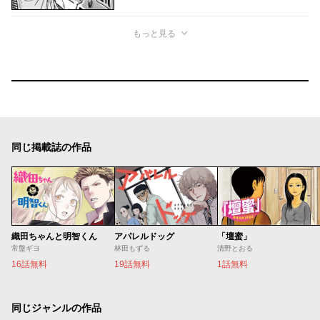
もっと見る
同じ掲載誌の作品
織田ちゃんと明智くん
アパレルドッグ
「壇蜜」
常盤ギヨ
林田もずる
清野とおる
16話無料
19話無料
1話無料
同じジャンルの作品