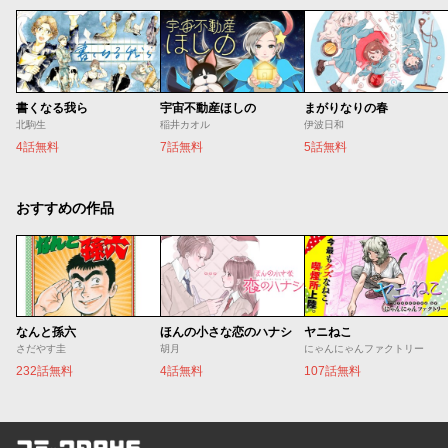
書くなる我ら
宇宙不動産ほしの
まがりなりの春
北駒生
稲井カオル
伊波日和
4話無料
7話無料
5話無料
おすすめの作品
なんと孫六
ほんの小さな恋のハナシ
ヤニねこ
さだやす圭
胡月
にゃんにゃんファクトリー
232話無料
4話無料
107話無料