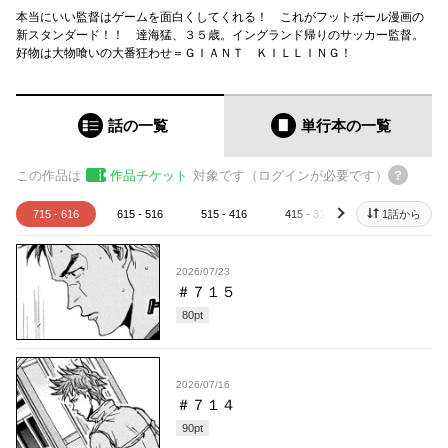
本当にいい監督はゲームを面白くしてくれる！ これがフットボール漫画の
新スタンダード！！ 達海猛、３５歳。イングランド帰りのサッカー監督。
好物は大物喰いの大番狂わせ＝ＧＩＡＮＴ ＫＩＬＬＩＮＧ！
話の一覧
単行本
の一覧
この作品は
作品チケット
対象です（ログインが必要です）
715 - 616
615 - 516
515 - 416
415 - 316
315 - 216
1話から
next
2026/07/23
＃７１５
80
pt
2026/07/16
＃７１４
90
pt