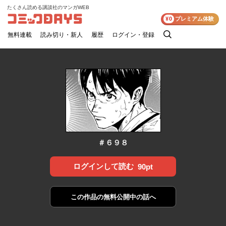
たくさん読める講談社のマンガWEB
コミックDAYS
¥0
プレミアム体験
無料連載
読み切り・新人
履歴
ログイン・登録
検
索
＃６９８
ログインして読む
90pt
この作品の
無料公開中の話へ