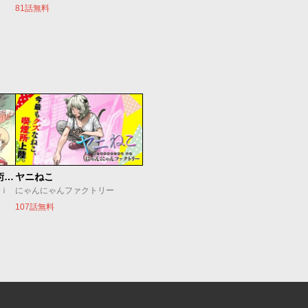
81話無料
追放されたチート付与魔術師は気ままなセカンドライフを謳歌する。 ～俺は武器だけじゃなく、あらゆるものに『強化ポイント』を付与できるし、俺の意思でいつでも効果を解除できるけど、残った人たち大丈夫？～
ヤニねこ
ｕｉ
にゃんにゃんファクトリー
107話無料