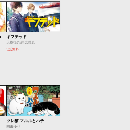
ａ
ギフテッド
天樹征丸/雨宮理真
5話無料
ツレ猫 マルルとハチ
園田ゆり