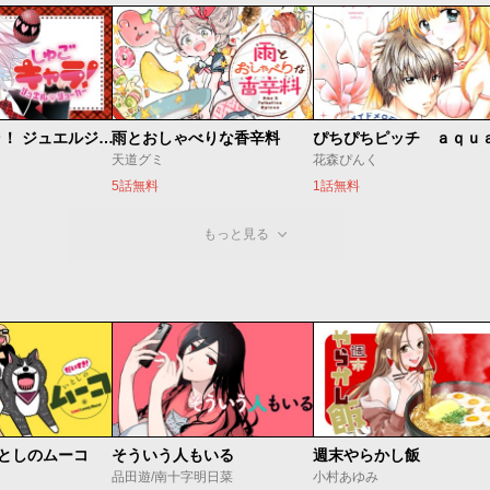
しゅごキャラ！ ジュエルジョーカー
雨とおしゃべりな香辛料
ぴちぴちピッチ ａｑｕ
天道グミ
花森ぴんく
5話無料
1話無料
もっと見る
いとしのムーコ
そういう人もいる
週末やらかし飯
品田遊/南十字明日菜
小村あゆみ