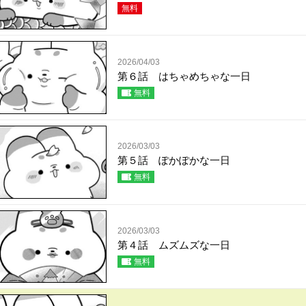
無料
2026/04/03
第６話 はちゃめちゃな一日
無料
2026/03/03
第５話 ぽかぽかな一日
無料
2026/03/03
第４話 ムズムズな一日
無料