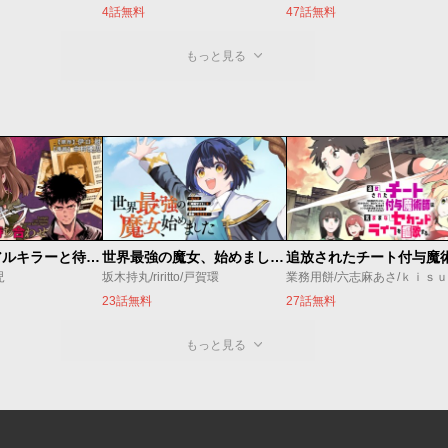
4話無料
47話無料
もっと見る
今夜もシリアルキラーと待ち合わせ
世界最強の魔女、始めました ～私だけ『攻略サイト』を見れる世界で自由に生きます～
児
坂木持丸/riritto/戸賀環
業務用餅/六志麻あさ/ｋｉｓ
23話無料
27話無料
もっと見る