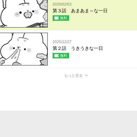
2026/02/03
第３話 あまあま～な一日
無料
2025/12/27
第２話 うきうきな一日
無料
もっと見る