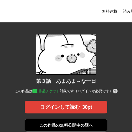
無料連載
読み
第３話 あまあま～な一日
この作品は
作品チケット
対象です（ログインが必要です）
30pt
ログインして読む
この作品の
無料公開中の話へ